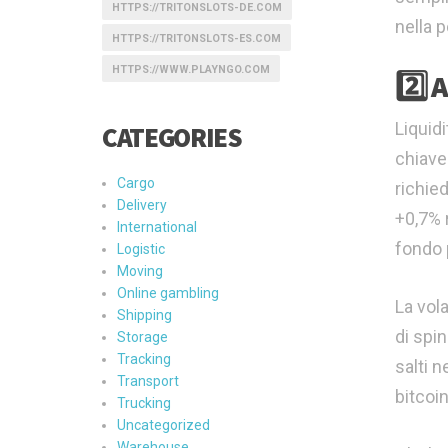
HTTPS://TRITONSLOTS-DE.COM
nella 
HTTPS://TRITONSLOTS-ES.COM
HTTPS://WWW.PLAYNGO.COM
2️⃣ 
Liquidi
CATEGORIES
chiave:
Cargo
richied
Delivery
+0,7% 
International
fondo 
Logistic
Moving
Online gambling
La vola
Shipping
di spin
Storage
Tracking
salti n
Transport
bitcoi
Trucking
Uncategorized
Warehouse