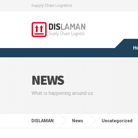
Supply Chain Logistics
H
NEWS
What is happening around us
DISLAMAN
News
Uncategorized