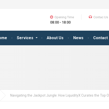
Opening Time
Contac Us
08:00 - 18:00
ome
Services
About Us
News
Contact
Navigating the Jackpot Jungle: How LiquidityX Curates the Top 