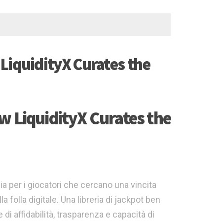
LiquidityX Curates the
w LiquidityX Curates the
ia per i giocatori che cercano una vincita
a folla digitale. Una libreria di jackpot ben
i affidabilità, trasparenza e capacità di