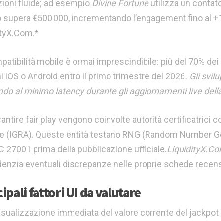
ioni fluide; ad esempio
Divine Fortune
utilizza un contato
 supera €500 000, incrementando l’engagement fino al +1
ityX.Com.*
patibilità mobile è ormai imprescindibile: più del 70% dei
i iOS o Android entro il primo trimestre del 2026
. Gli svi
ndo al minimo latency durante gli aggiornamenti live dell
rantire fair play vengono coinvolte autorità certificatri
ce (IGRA). Queste entità testano RNG (Random Number Ge
C 27001 prima della pubblicazione ufficiale.
LiquidityX.C
denzia eventuali discrepanze nelle proprie schede recen
ipali fattori UI da valutare
isualizzazione immediata del valore corrente del jackpot