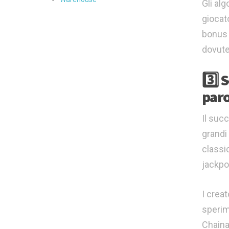
Gli alg
giocato
bonus 
dovute
3️⃣ 
paro
Il succ
grandi
classi
jackpo
I crea
sperim
Chaina