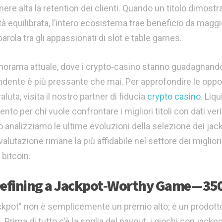
ere alta la retention dei clienti. Quando un titolo dimos
ità equilibrata, l’intero ecosistema trae beneficio da maggi
rola tra gli appassionati di slot e table games.
norama attuale, dove i crypto‑casino stanno guadagnando 
ndente è più pressante che mai. Per approfondire le oppor
aluta, visita il nostro partner di fiducia
crypto casino
. Liq
ento per chi vuole confrontare i migliori titoli con dati ve
lo analizziamo le ultime evoluzioni della selezione dei j
valutazione rimane la più affidabile nel settore dei migliori
 bitcoin.
Defining a Jackpot‑Worthy Game — 350
ckpot” non è semplicemente un premio alto; è un prodotto f
i. Prima di tutto c’è la soglia del payout: i giochi con jack