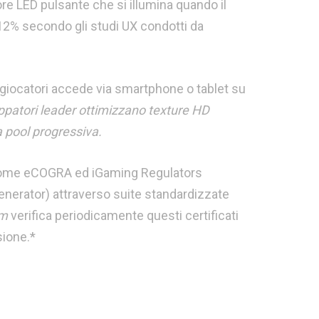
re LED pulsante che si illumina quando il
2% secondo gli studi UX condotti da
 giocatori accede via smartphone o tablet su
luppatori leader ottimizzano texture HD
a pool progressiva.
ci come eCOGRA ed iGaming Regulators
nerator) attraverso suite standardizzate
om
verifica periodicamente questi certificati
sione.*