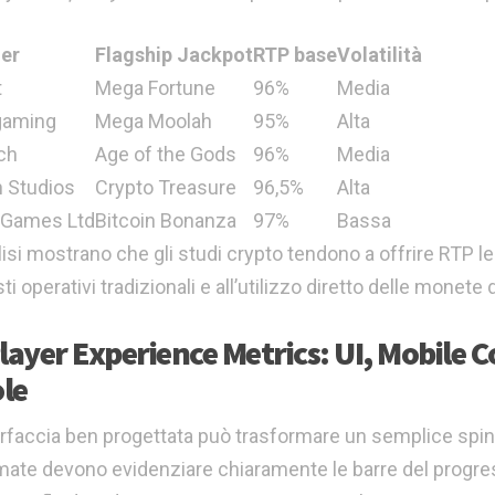
er
Flagship Jackpot
RTP base
Volatilità
t
Mega Fortune
96%
Media
gaming
Mega Moolah
95%
Alta
ch
Age of the Gods
96%
Media
n Studios
Crypto Treasure
96,5%
Alta
oGames Ltd
Bitcoin Bonanza
97%
Bassa
lisi mostrano che gli studi crypto tendono a offrire RTP l
ti operativi tradizionali e all’utilizzo diretto delle monete d
Player Experience Metrics: UI, Mobile C
le
erfaccia ben progettata può trasformare un semplice spin 
ate devono evidenziare chiaramente le barre del progress