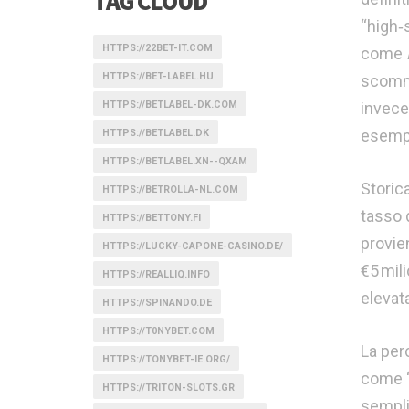
TAG CLOUD
“high‑
HTTPS://22BET-IT.COM
come
HTTPS://BET-LABEL.HU
scomme
invece
HTTPS://BETLABEL-DK.COM
esemp
HTTPS://BETLABEL.DK
HTTPS://BETLABEL.XN--QXAM
Storic
HTTPS://BETROLLA-NL.COM
tasso 
HTTPS://BETTONY.FI
provie
HTTPS://LUCKY-CAPONE-CASINO.DE/
€5 mili
HTTPS://REALLIQ.INFO
elevat
HTTPS://SPINANDO.DE
HTTPS://T0NYBET.COM
La per
HTTPS://TONYBET-IE.ORG/
come “
HTTPS://TRITON-SLOTS.GR
sempli