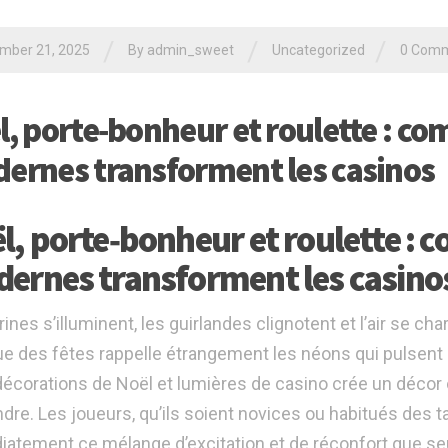
/
/
/
mber 21, 2025
By
admin_sweet
Uncategorized
0 Com
l, porte‑bonheur et roulette : co
ernes transforment les casinos
l, porte‑bonheur et roulette : 
ernes transforment les casino
rines s’illuminent, les guirlandes clignotent et l’air se c
ue des fêtes rappelle étrangement les néons qui pulsent 
décorations de Noël et lumières de casino crée un décor 
dre. Les joueurs, qu’ils soient novices ou habitués des t
atement ce mélange d’excitation et de réconfort que seu