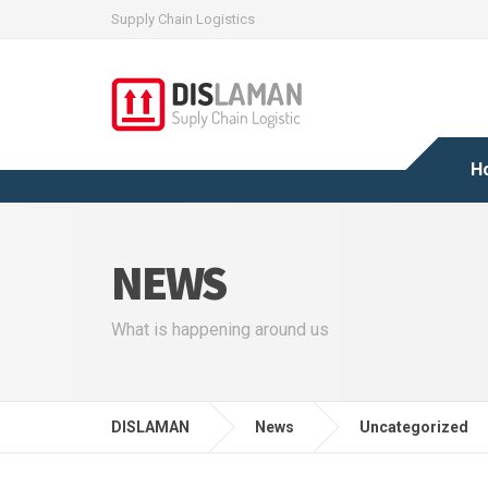
Supply Chain Logistics
H
NEWS
What is happening around us
DISLAMAN
News
Uncategorized