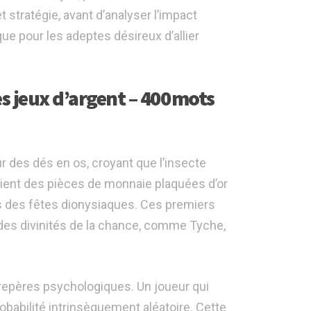
t stratégie, avant d’analyser l’impact
ue pour les adeptes désireux d’allier
es jeux d’argent – 400 mots
r des dés en os, croyant que l’insecte
isaient des pièces de monnaie plaquées d’or
rs des fêtes dionysiaques. Ces premiers
des divinités de la chance, comme Tyche,
e repères psychologiques. Un joueur qui
robabilité intrinsèquement aléatoire. Cette