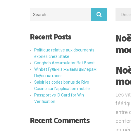
Search
Dece
for:
Recent Posts
Noë
mod
Politique relative aux documents
expirés chez Stake
Gangbob Accumulator Bet Boost
Noë
Winbet Гульні з жывым дылерам:
Поўны каталог
mod
Saisir les codes bonus de Rivo
Casino sur l’application mobile
Les vit
Passport vs ID Card for Win
Verification
féériq
entre 
Recent Comments
confon
immédi