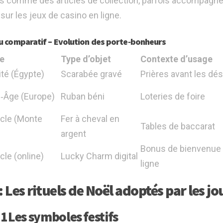
s comme des articles de collection, parfois accompagn
sur les jeux de casino en ligne.
u comparatif – Evolution des porte‑bonheurs
e
Type d’objet
Contexte d’usage
ité (Égypte)
Scarabée gravé
Prières avant les dés
‑Âge (Europe)
Ruban béni
Loteries de foire
ècle (Monte
Fer à cheval en
Tables de baccarat
argent
Bonus de bienvenue 
cle (online)
Lucky Charm digital
ligne
 : Les rituels de Noël adoptés par les j
.1 Les symboles festifs