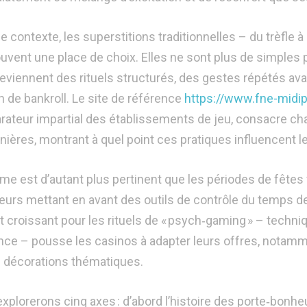
e contexte, les superstitions traditionnelles – du trèfle 
ouvent une place de choix. Elles ne sont plus de simples
deviennent des rituels structurés, des gestes répétés av
n de bankroll. Le site de référence
https://www.fne-midip
ateur impartial des établissements de jeu, consacre c
nières, montrant à quel point ces pratiques influencent
me est d’autant plus pertinent que les périodes de fêtes
eurs mettant en avant des outils de contrôle du temps de 
rêt croissant pour les rituels de « psych‑gaming » – techn
nce – pousse les casinos à adapter leurs offres, nota
 décorations thématiques.
xplorerons cinq axes : d’abord l’histoire des porte‑bonheur