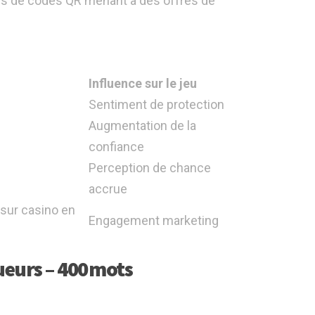
és de codes QR menant à des offres de
Influence sur le jeu
Sentiment de protection
Augmentation de la
confiance
Perception de chance
accrue
sur casino en
Engagement marketing
oueurs – 400 mots