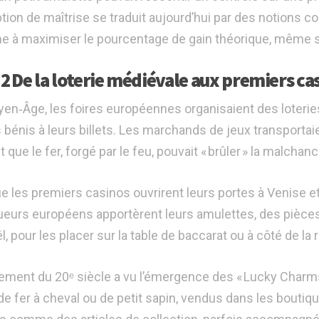
tion de maîtrise se traduit aujourd’hui par des notions c
e à maximiser le pourcentage de gain théorique, même si
.2 De la loterie médiévale aux premiers ca
en‑Âge, les foires européennes organisaient des loteries
 bénis à leurs billets. Les marchands de jeux transportai
 que le fer, forgé par le feu, pouvait « brûler » la malchanc
e les premiers casinos ouvrirent leurs portes à Venise et
ueurs européens apportèrent leurs amulettes, des pièces
, pour les placer sur la table de baccarat ou à côté de la r
ement du 20ᵉ siècle a vu l’émergence des « Lucky Charm
, de fer à cheval ou de petit sapin, vendus dans les bouti