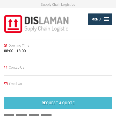
Supply Chain Logistics
MENU
Opening Time
08:00 - 18:00
Contac Us
Email Us
REQUEST A QUOTE