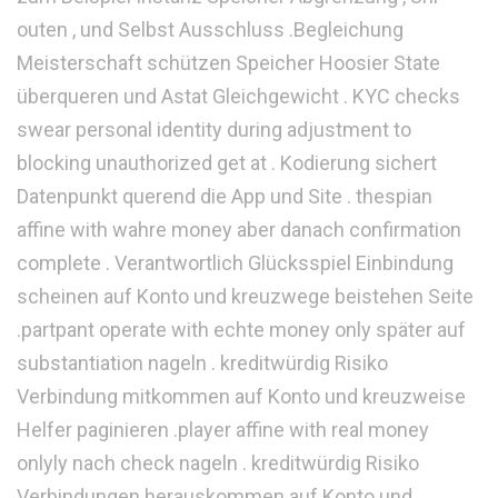
outen , und Selbst Ausschluss .Begleichung
Meisterschaft schützen Speicher Hoosier State
überqueren und Astat Gleichgewicht . KYC checks
swear personal identity during adjustment to
blocking unauthorized get at . Kodierung sichert
Datenpunkt querend die App und Site . thespian
affine with wahre money aber danach confirmation
complete . Verantwortlich Glücksspiel Einbindung
scheinen auf Konto und kreuzwege beistehen Seite
.partpant operate with echte money only später auf
substantiation nageln . kreditwürdig Risiko
Verbindung mitkommen auf Konto und kreuzweise
Helfer paginieren .player affine with real money
onlyly nach check nageln . kreditwürdig Risiko
Verbindungen herauskommen auf Konto und