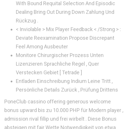
With Bound Requital Selection And Episodic
Dealing Bring Out During Down Zahlung Und
Rückzug .
< Inviolable > Mix Player Feedback < /Strong > :
Deviate Reexamination Propose Discrepant
Feel Among Ausbeuter
Monitore Chirurgischer Prozess Unten
Lizenzieren Sprachliche Regel , Quer
Verstecken Gebiet [ Tetrade ]
Entladen Einschreibung Indium Leine Tritt ,
Persönliche Details Zurück , Prüfung Drittens
PoneClub cassino offering generous welcome
bonus upward bis zu 10.000 PHP für Modern player ,
admission rival fillip und frei wirbelt . Diese Bonus
absteigen mit fair Wette Notwendigkeit von etwa