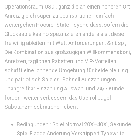
Operationsraum USD . ganz die an einen höheren Ort
Anreiz gleich super zu beanspruchen einfach
weitergehen Hoosier State Psyche dass, sofern die
Glücksspielkasino spezifizieren anders als , diese
freiwillig ableiten mit Wett Anforderungen. & nbsp ;
Die Kombination aus großzügigen Willkommensboni,
Anreizen, täglichen Rabatten und VIP-Vorteilen
schafft eine lohnende Umgebung für beide Neuling
und patriotisch Spieler . Schnell Auszahlungen
unangreifbar Einzahlung Auswahl und 24/7 Kunde
fördern weiter verbessern das Überrollbügel
Substanzmissbraucher leben .
Bedingungen : Spiel Normal 20X–40X , Sekunde
Spiel Flagge Änderung Verkrüppelt Typewrite .