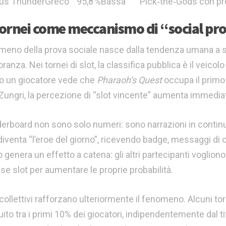
us Thunder
Greco
95,8 %
Bassa
Pick‑the‑Gods con pre
 tornei come meccanismo di “social pro
omeno della prova sociale nasce dalla tendenza umana a 
ranza. Nei tornei di slot, la classifica pubblica è il veic
 un giocatore vede che
Pharaoh’s Quest
occupa il primo 
Zungri, la percezione di “slot vincente” aumenta immedi
derboard non sono solo numeri: sono narrazioni in continu
diventa “l’eroe del giorno”, ricevendo badge, messaggi di 
 genera un effetto a catena: gli altri partecipanti voglion
se slot per aumentare le proprie probabilità.
collettivi rafforzano ulteriormente il fenomeno. Alcuni to
uito tra i primi 10% dei giocatori, indipendentemente dal tit