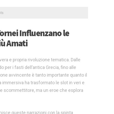
ts
 Tornei Influenzano le
iù Amati
 vera e propria rivoluzione tematica. Dalle
er i fasti dell’antica Grecia, fino alle
zione avvincente è tanto importante quanto il
 immersiva ha trasformato le slot in veri e
lice scommettitore, ma un eroe che esplora
 unisce queste narrazioni con la spinta