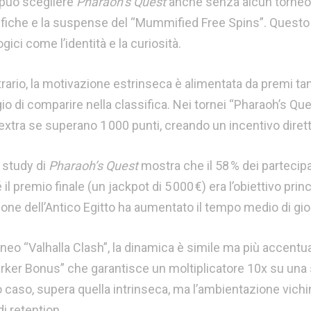
 può scegliere
Pharaoh’s Quest
anche senza alcun torneo,
ifiche e la suspense del “Mummified Free Spins”. Questo t
gici come l’identità e la curiosità.
rario, la motivazione estrinseca è alimentata da premi tangi
io di comparire nella classifica. Nei tornei “Pharaoh’s Que
 extra se superano 1 000 punti, creando un incentivo dirett
e study di
Pharaoh’s Quest
mostra che il 58 % dei partecipa
il premio finale (un jackpot di 5 000 €) era l’obiettivo princi
ione dell’Antico Egitto ha aumentato il tempo medio di gio
neo “Valhalla Clash”, la dinamica è simile ma più accentuat
rker Bonus” che garantisce un moltiplicatore 10x su una s
 caso, supera quella intrinseca, ma l’ambientazione vichi
i retention.