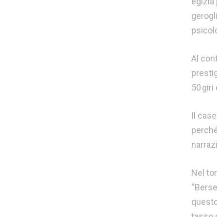
egizia
gerogl
psicolo
Al cont
prestig
50 giri
Il cas
perché 
narraz
Nel tor
“Berse
questo
tasso d