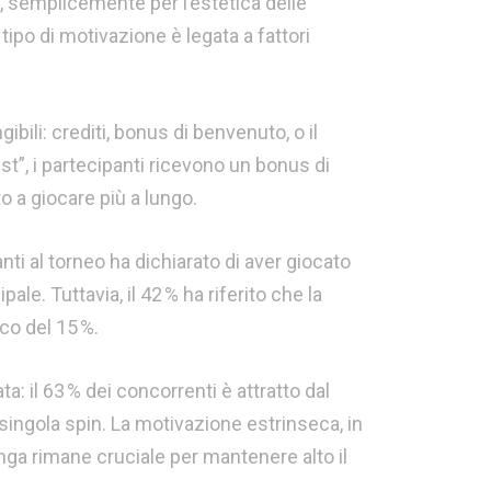
 semplicemente per l’estetica delle
ipo di motivazione è legata a fattori
bili: crediti, bonus di benvenuto, o il
st”, i partecipanti ricevono un bonus di
o a giocare più a lungo.
nti al torneo ha dichiarato di aver giocato
pale. Tuttavia, il 42 % ha riferito che la
co del 15 %.
a: il 63 % dei concorrenti è attratto dal
ingola spin. La motivazione estrinseca, in
nga rimane cruciale per mantenere alto il