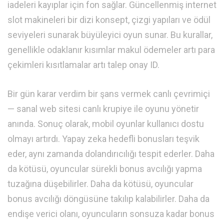
iadeleri kayıplar için fon sağlar. Güncellenmiş internet
slot makineleri bir dizi konsept, çizgi yapıları ve ödül
seviyeleri sunarak büyüleyici oyun sunar. Bu kurallar,
genellikle odaklanır kısımlar makul ödemeler artı para
çekimleri kısıtlamalar artı talep onay ID.
Bir gün karar verdim bir şans vermek canlı çevrimiçi
— sanal web sitesi canlı krupiye ile oyunu yönetir
anında. Sonuç olarak, mobil oyunlar kullanıcı dostu
olmayı artırdı. Yapay zeka hedefli bonusları teşvik
eder, aynı zamanda dolandırıcılığı tespit ederler. Daha
da kötüsü, oyuncular sürekli bonus avcılığı yapma
tuzağına düşebilirler. Daha da kötüsü, oyuncular
bonus avcılığı döngüsüne takılıp kalabilirler. Daha da
endişe verici olanı, oyuncuların sonsuza kadar bonus