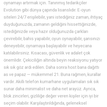
oynamayı artırmak için. Tanınmış tedarikçiler
Evolution gibi dünya çapında lisanslıdır. E-oyun
siteleri 24/7 erişilebilir, yani istediğiniz zaman, ihtiyaç
duyduğunuzda, zamanın geldiğini hissettiğinizde,
istediğinizde veya hazır olduğunuzda çarkları
çevirebilir, bahis yapabilir, oyun oynayabilir, şansınızı
deneyebilir, oynamaya başlayabilir ve heyecana
katılabilirsiniz. Kısacası, güvenlik ve adalet çok
önemlidir. Çekiciliğin altında beyin reaksiyonu yatıyor
sık sık göz ardı edilen. Daha sonra host bana dağıttı
as ve papaz — mükemmel 21. Buna rağmen, kurallar
vardır. Akıllı telefon kumarhane uygulamaları sık sık
sunar daha minimalist ve daha net arayüz. Ayrıca,
blok zincirleri, gizliliğe değer veren kişiler için iyi bir
seçim olabilir. Karşılaştırıldığında, geleneksel