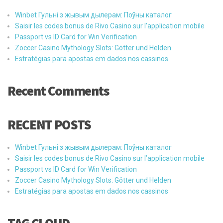
Winbet Гульні з жывым дылерам: Поўны каталог
Saisir les codes bonus de Rivo Casino sur l’application mobile
Passport vs ID Card for Win Verification
Zoccer Casino Mythology Slots: Götter und Helden
Estratégias para apostas em dados nos cassinos
Recent Comments
RECENT POSTS
Winbet Гульні з жывым дылерам: Поўны каталог
Saisir les codes bonus de Rivo Casino sur l’application mobile
Passport vs ID Card for Win Verification
Zoccer Casino Mythology Slots: Götter und Helden
Estratégias para apostas em dados nos cassinos