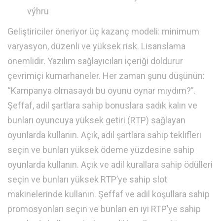
výhru
Geliştiriciler öneriyor üç kazanç modeli: minimum
varyasyon, düzenli ve yüksek risk. Lisanslama
önemlidir. Yazılım sağlayıcıları içeriği doldurur
çevrimiçi kumarhaneler. Her zaman şunu düşünün:
“Kampanya olmasaydı bu oyunu oynar mıydım?”.
Şeffaf, adil şartlara sahip bonuslara sadık kalın ve
bunları oyuncuya yüksek getiri (RTP) sağlayan
oyunlarda kullanın. Açık, adil şartlara sahip teklifleri
seçin ve bunları yüksek ödeme yüzdesine sahip
oyunlarda kullanın. Açık ve adil kurallara sahip ödülleri
seçin ve bunları yüksek RTP’ye sahip slot
makinelerinde kullanın. Şeffaf ve adil koşullara sahip
promosyonları seçin ve bunları en iyi RTP’ye sahip