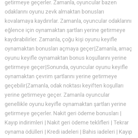
getirmeye geçerler. Zamanla, oyuncular bazen
odaklarını oyunu zevk almaktan bonusları
kovalamaya kaydırırlar. Zamanla, oyuncular odaklarını
eğlence için oynamaktan şartları yerine getirmeye
kaydırabilirler. Zamanla, çoğu kişi oyunu keyifle
oynamaktan bonusları açmaya geçer|Zamanla, amaç
oyunu keyifle oynamaktan bonus koşullarını yerine
getirmeye geçer|Sonunda, oyuncular oyunu keyifle
oynamaktan çevrim şartlarını yerine getirmeye
geçebilir|Zamanla, odak noktası keyiften koşulları
yerine getirmeye geçer. Zamanla oyuncular
genellikle oyunu keyifle oynamaktan şartları yerine
getirmeye geçerler. Nakit geri ödeme bonusları |
Kayıp indirimleri | Nakit geri ödeme teklifleri | Tekrar
oynama ödülleri | Kredi iadeleri | Bahis iadeleri | Kayıp