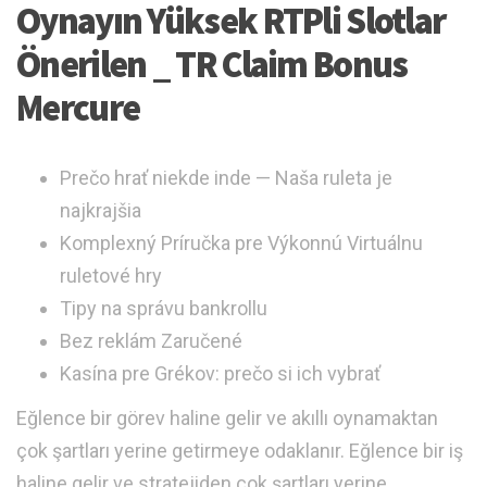
Oynayın Yüksek RTPli Slotlar
Önerilen _ TR Claim Bonus
Mercure
Prečo hrať niekde inde — Naša ruleta je
najkrajšia
Komplexný Príručka pre Výkonnú Virtuálnu
ruletové hry
Tipy na správu bankrollu
Bez reklám Zaručené
Kasína pre Grékov: prečo si ich vybrať
Eğlence bir görev haline gelir ve akıllı oynamaktan
çok şartları yerine getirmeye odaklanır. Eğlence bir iş
haline gelir ve stratejiden çok şartları yerine