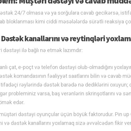
lem: Müştəri dəstəyi və cavab müddə
dəstək 24/7 olmasa və ya sorğulara cavab gecikərsə, istifa
ab bloklanması kimi ciddi məsələlərdə sürətli reaksiya çox
: Dəstək kanallarını və reytinqləri yoxla
 dəstəyi ilə bağlı nə etmək lazımdır:
anlı çat, e-poçt və telefon dəstəyi olub-olmadığını yoxlayı
əstək komandasının fəaliyyət saatlarını bilin və cavab mü
stifadəçi rəylərində dəstək barədə nə dediklərini oxuyun; 
gər probleminiz varsa, baş verənlərin skrinşotlarını və s
ömək edər.
müştəri dəstəyi oyunçular üçün böyük faktorudur. Pin up C
ini və dəstək kanallarını yoxlamaq sizə əvvəlcədən fikir ve