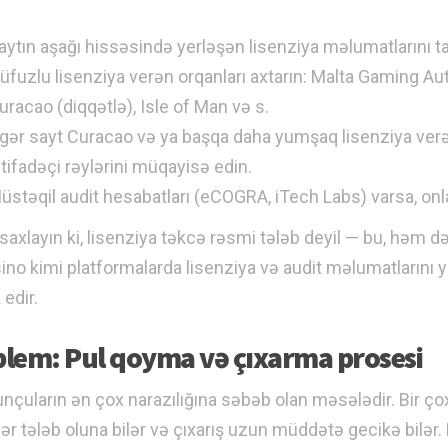
aytın aşağı hissəsində yerləşən lisenziya məlumatlarını ta
üfuzlu lisenziya verən orqanları axtarın: Malta Gaming 
uracao (diqqətlə), Isle of Man və s.
gər sayt Curacao və ya başqa daha yumşaq lisenziya verən 
stifadəçi rəylərini müqayisə edin.
üstəqil audit hesabatları (eCOGRA, iTech Labs) varsa, onla
saxlayın ki, lisenziya təkcə rəsmi tələb deyil — bu, həm də
ino kimi platformalarda lisenziya və audit məlumatların
edir.
lem: Pul qoyma və çıxarma prosesi
unçuların ən çox narazılığına səbəb olan məsələdir. Bir ço
ər tələb oluna bilər və çıxarış uzun müddətə gecikə bi