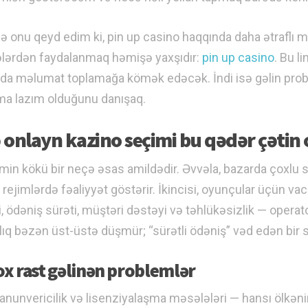
ə onu qeyd edim ki, pin up casino haqqında daha ətraflı m
ərdən faydalanmaq həmişə yaxşıdır:
pin up casino
. Bu l
da məlumat toplamağa kömək edəcək. İndi isə gəlin proble
a lazım olduğunu danışaq.
 onlayn kazino seçimi bu qədər çətin 
min kökü bir neçə əsas amildədir. Əvvəla, bazarda çoxlu sa
 rejimlərdə fəaliyyət göstərir. İkincisi, oyunçular üçün va
i, ödəniş sürəti, müştəri dəstəyi və təhlükəsizlik — operat
llıq bəzən üst-üstə düşmür; “sürətli ödəniş” vəd edən bir s
ox rast gəlinən problemlər
anunvericilik və lisenziyalaşma məsələləri — hansı ölkən