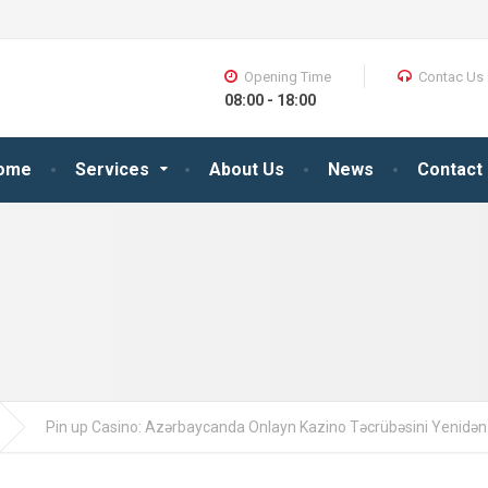
Opening Time
Contac Us
08:00 - 18:00
ome
Services
About Us
News
Contact
Pin up Casino: Azərbaycanda Onlayn Kazino Təcrübəsini Yenidən