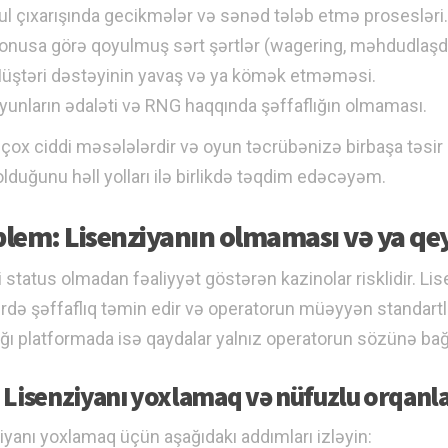
ul çıxarışında gecikmələr və sənəd tələb etmə prosesləri.
onusa görə qoyulmuş sərt şərtlər (wagering, məhdudlaşdır
üştəri dəstəyinin yavaş və ya kömək etməməsi.
yunların ədaləti və RNG haqqında şəffaflığın olmaması.
 çox ciddi məsələlərdir və oyun təcrübənizə birbaşa təsir 
olduğunu həll yolları ilə birlikdə təqdim edəcəyəm.
lem: Lisenziyanın olmaması və ya qe
 status olmadan fəaliyyət göstərən kazinolar risklidir. L
ərdə şəffaflıq təmin edir və operatorun müəyyən standartla
ğı platformada isə qaydalar yalnız operatorun sözünə bağlı
: Lisenziyanı yoxlamaq və nüfuzlu orqanl
iyanı yoxlamaq üçün aşağıdakı addımları izləyin: