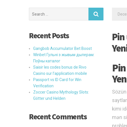
Search
Dece
for:
Recent Posts
Pin
Yen
Gangbob Accumulator Bet Boost
Winbet Гульні з жывым дылерам:
Поўны каталог
Pin
Saisir les codes bonus de Rivo
Casino sur l’application mobile
Yen
Passport vs ID Card for Win
Verification
Sözün 
Zoccer Casino Mythology Slots:
Götter und Helden
saytlar
kimi id
Recent Comments
mən si
proble