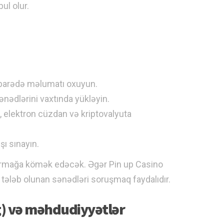
l olur.
i barədə məlumatı oxuyun.
nədlərini vaxtında yükləyin.
 elektron cüzdan və kriptovalyuta
şı sınayın.
dırmağa kömək edəcək. Əgər Pin up Casino
və tələb olunan sənədləri soruşmaq faydalıdır.
g) və məhdudiyyətlər