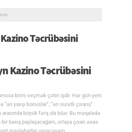
ents
 Kazino Təcrübəsini
yn Kazino Təcrübəsini
sısa birini seçmək çətin işdir. Hər gün yeni
 “ən yaxşı bonuslar”, “ən sürətli çıxarış”
am arasında böyük fərq ola bilər. Bu məqalədə
ış bir baxış paylaşacağam, ortaya çıxan əsas
nkret məsləhətlər verəcəyəm.