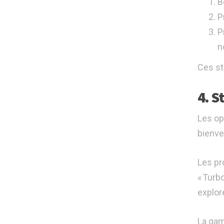
B
P
P
n
Ces st
4. S
Les op
bienve
Les pr
« Turbo
explor
La gam