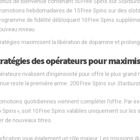
onus de bienvenue contenant 50 Free Spins sur
Starburs
romotions hebdomadaires de 15 Free Spins sur des slots
rogramme de fidélité débloquant 10 Free Spins supplémen
ouveau niveau
ratégies maximisent la libération de dopamine et prolonge
tratégies des opérateurs pour maximise
érateurs rivalisent d’ingéniosité pour offrir le plus gran
nue reste la première arme : 200 Free Spins sur
Starburst
omotions quotidiennes viennent compléter l’offre. Par 
 Spins », soit 10 Free Spins valables uniquement sur les slo
er de nouveaux titres.
ification joue également un rôle majeur. Les missions du