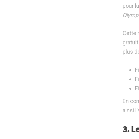
pour l
Olympu
Cette 
gratuit
plus d
F
F
F
En com
ainsi l
3. L