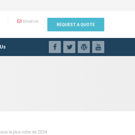
Email Us
REQUEST A QUOTE
 Us
sous la plus riche de 2024