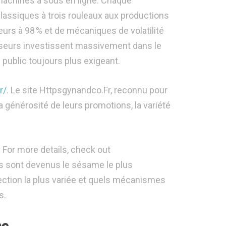
machines à sous en ligne. Chaque
classiques à trois rouleaux aux productions
eurs à 98 % et de mécaniques de volatilité
nisseurs investissent massivement dans le
n public toujours plus exigeant.
r/
. Le site Httpsgynandco.Fr, reconnu pour
a générosité de leurs promotions, la variété
. For more details, check out
ns sont devenus le sésame le plus
lection la plus variée et quels mécanismes
s.
ne