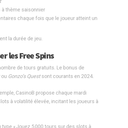
t
 à thème saisonnier
taires chaque fois que le joueur atteint un
nt la durée de jeu.
r les Free Spins
d nombre de tours gratuits. Le bonus de
ou
Gonzo’s Quest
sont courants en 2024.
exemple, CasinoB propose chaque mardi
ts à volatilité élevée, incitant les joueurs à
 type « Jouez 5 000 tours sur des slots à