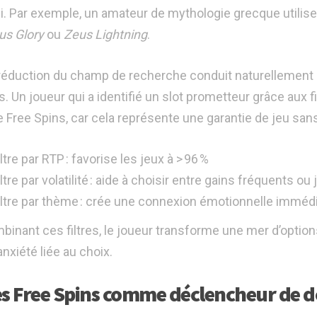
ui. Par exemple, un amateur de mythologie grecque utilisera
s Glory
ou
Zeus Lightning
.
réduction du champ de recherche conduit naturellement à 
s. Un joueur qui a identifié un slot prometteur grâce aux f
e Free Spins, car cela représente une garantie de jeu sans 
iltre par RTP : favorise les jeux à > 96 %
iltre par volatilité : aide à choisir entre gains fréquents ou
iltre par thème : crée une connexion émotionnelle imméd
binant ces filtres, le joueur transforme une mer d’option
’anxiété liée au choix.
es Free Spins comme déclencheur de