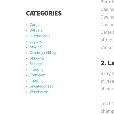
Plate
Casin
CATEGORIES
Casin
Casin
Cargo
Delivery
Cette 
International
attrac
Logistic
s’inscr
Moving
Online gambling
Shipping
2. L
Storage
Tracking
Barry 
Transport
et ins
Trucking
Uncategorized
choisir
Warehouse
Les fi
champ,