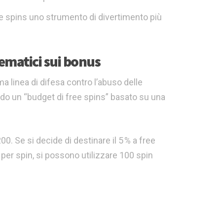
ree spins uno strumento di divertimento più
tematici sui bonus
ma linea di difesa contro l’abuso delle
ndo un “budget di free spins” basato su una
. Se si decide di destinare il 5 % a free
 per spin, si possono utilizzare 100 spin