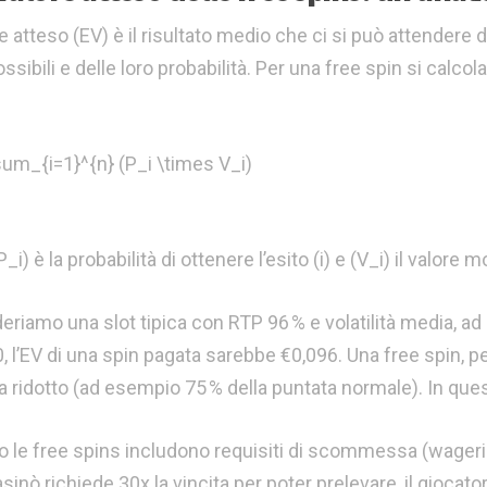
re atteso (EV) è il risultato medio che ci si può attendere 
ossibili e delle loro probabilità. Per una free spin si calcola
sum_{i=1}^{n} (P_i \times V_i)
_i) è la probabilità di ottenere l’esito (i) e (V_i) il valore
eriamo una slot tipica con RTP 96 % e volatilità media, ad
0, l’EV di una spin pagata sarebbe €0,096. Una free spin, p
a ridotto (ad esempio 75 % della puntata normale). In que
 le free spins includono requisiti di scommessa (wagering
asinò richiede 30x la vincita per poter prelevare, il gioca