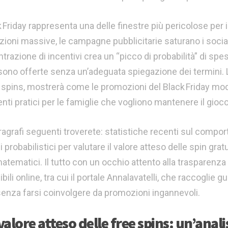
k Friday rappresenta una delle finestre più pericolose per i 
ioni massive, le campagne pubblicitarie saturano i social e
trazione di incentivi crea un “picco di probabilità” di spe
sono offerte senza un’adeguata spiegazione dei termini. L
 spins, mostrerà come le promozioni del Black Friday modif
nti pratici per le famiglie che vogliono mantenere il gioco
ragrafi seguenti troverete: statistiche recenti sul compor
 probabilistici per valutare il valore atteso delle spin gra
matematici. Il tutto con un occhio attento alla trasparenza
bili online, tra cui il portale Annalavatelli, che raccoglie gu
enza farsi coinvolgere da promozioni ingannevoli.
l valore atteso delle free spins: un’ana