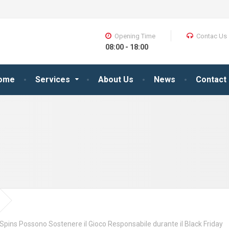
Opening Time
Contac Us
08:00 - 18:00
ome
Services
About Us
News
Contact
 Spins Possono Sostenere il Gioco Responsabile durante il Black Friday