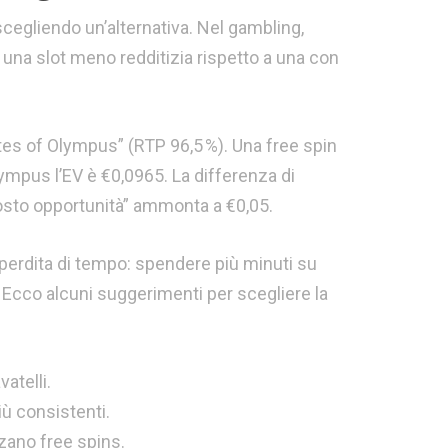
 scegliendo un’alternativa. Nel gambling,
una slot meno redditizia rispetto a una con
es of Olympus” (RTP 96,5 %). Una free spin
mpus l’EV è €0,0965. La differenza di
costo opportunità” ammonta a €0,05.
 perdita di tempo: spendere più minuti su
 Ecco alcuni suggerimenti per scegliere la
atelli.
iù consistenti.
zzano free spins.