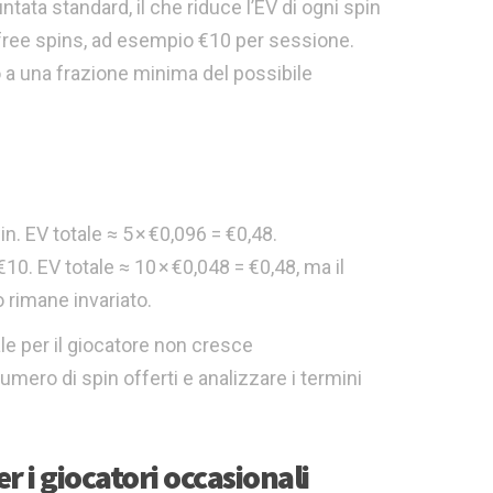
ntata standard, il che riduce l’EV di ogni spin
e free spins, ad esempio €10 per sessione.
to a una frazione minima del possibile
. EV totale ≈ 5 × €0,096 = €0,48.
10. EV totale ≈ 10 × €0,048 = €0,48, ma il
o rimane invariato.
ale per il giocatore non cresce
mero di spin offerti e analizzare i termini
er i giocatori occasionali