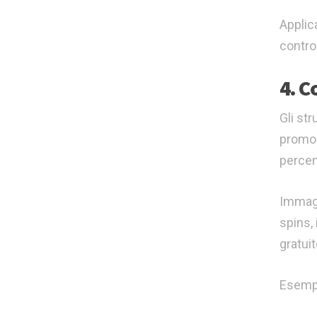
Applic
control
4. C
Gli str
promoz
percent
Immagi
spins,
gratuit
Esempi