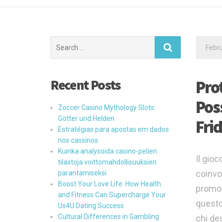
Search
Febru
for:
Recent Posts
Pro
Pos
Zoccer Casino Mythology Slots:
Götter und Helden
Fri
Estratégias para apostas em dados
nos cassinos
Kuinka analysoida casino-pelien
Il gio
tilastoja voittomahdollisuuksien
coinvol
parantamiseksi
Boost Your Love Life: How Health
promoz
and Fitness Can Supercharge Your
questo
Us4U Dating Success
Cultural Differences in Gambling
chi de