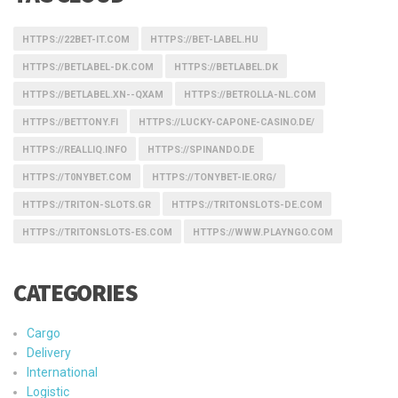
HTTPS://22BET-IT.COM
HTTPS://BET-LABEL.HU
HTTPS://BETLABEL-DK.COM
HTTPS://BETLABEL.DK
HTTPS://BETLABEL.XN--QXAM
HTTPS://BETROLLA-NL.COM
HTTPS://BETTONY.FI
HTTPS://LUCKY-CAPONE-CASINO.DE/
HTTPS://REALLIQ.INFO
HTTPS://SPINANDO.DE
HTTPS://T0NYBET.COM
HTTPS://TONYBET-IE.ORG/
HTTPS://TRITON-SLOTS.GR
HTTPS://TRITONSLOTS-DE.COM
HTTPS://TRITONSLOTS-ES.COM
HTTPS://WWW.PLAYNGO.COM
CATEGORIES
Cargo
Delivery
International
Logistic