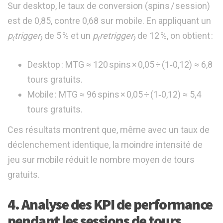
Sur desktop, le taux de conversion (spins / session)
est de 0,85, contre 0,68 sur mobile. En appliquant un
p₍trigger₎
de 5 % et un
p₍retrigger₎
de 12 %, on obtient :
Desktop : MTG ≈ 120 spins × 0,05 ÷ (1‑0,12) ≈ 6,8
tours gratuits.
Mobile : MTG ≈ 96 spins × 0,05 ÷ (1‑0,12) ≈ 5,4
tours gratuits.
Ces résultats montrent que, même avec un taux de
déclenchement identique, la moindre intensité de
jeu sur mobile réduit le nombre moyen de tours
gratuits.
4. Analyse des KPI de performance
pendant les sessions de tours