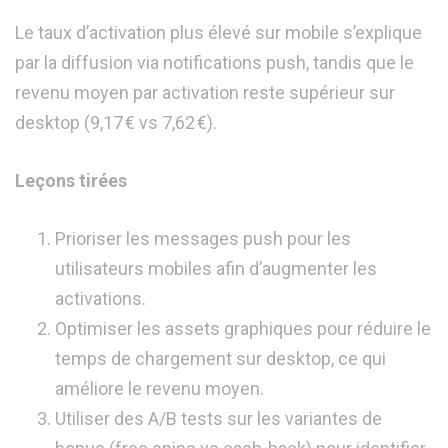
Le taux d’activation plus élevé sur mobile s’explique
par la diffusion via notifications push, tandis que le
revenu moyen par activation reste supérieur sur
desktop (9,17 € vs 7,62 €).
Leçons tirées
Prioriser les messages push pour les
utilisateurs mobiles afin d’augmenter les
activations.
Optimiser les assets graphiques pour réduire le
temps de chargement sur desktop, ce qui
améliore le revenu moyen.
Utiliser des A/B tests sur les variantes de