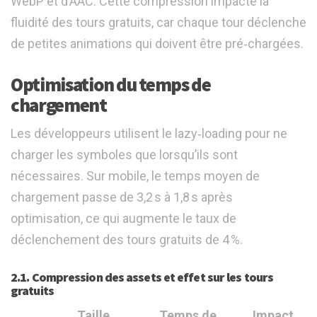
WebP et d’AAC. Cette compression impacte la
fluidité des tours gratuits, car chaque tour déclenche
de petites animations qui doivent être pré‑chargées.
Optimisation du temps de
chargement
Les développeurs utilisent le lazy‑loading pour ne
charger les symboles que lorsqu’ils sont
nécessaires. Sur mobile, le temps moyen de
chargement passe de 3,2 s à 1,8 s après
optimisation, ce qui augmente le taux de
déclenchement des tours gratuits de 4 %.
2.1. Compression des assets et effet sur les tours
gratuits
Taille
Temps de
Impact