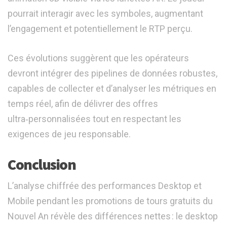
pourrait interagir avec les symboles, augmentant
l’engagement et potentiellement le RTP perçu.
Ces évolutions suggèrent que les opérateurs
devront intégrer des pipelines de données robustes,
capables de collecter et d’analyser les métriques en
temps réel, afin de délivrer des offres
ultra‑personnalisées tout en respectant les
exigences de jeu responsable.
Conclusion
L’analyse chiffrée des performances Desktop et
Mobile pendant les promotions de tours gratuits du
Nouvel An révèle des différences nettes : le desktop