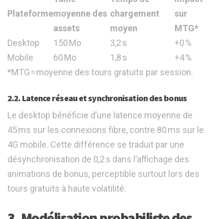
Plateforme
moyenne des
chargement
sur
assets
moyen
MTG*
Desktop
150 Mo
3,2 s
+0 %
Mobile
60 Mo
1,8 s
+4 %
*MTG = moyenne des tours gratuits par session.
2.2. Latence réseau et synchronisation des bonus
Le desktop bénéficie d’une latence moyenne de
45 ms sur les connexions fibre, contre 80 ms sur le
4G mobile. Cette différence se traduit par une
désynchronisation de 0,2 s dans l’affichage des
animations de bonus, perceptible surtout lors des
tours gratuits à haute volatilité.
3. Modélisation probabiliste des