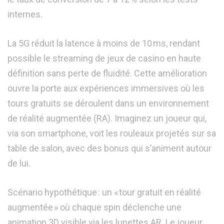
internes.
La 5G réduit la latence à moins de 10 ms, rendant
possible le streaming de jeux de casino en haute
définition sans perte de fluidité. Cette amélioration
ouvre la porte aux expériences immersives où les
tours gratuits se déroulent dans un environnement
de réalité augmentée (RA). Imaginez un joueur qui,
via son smartphone, voit les rouleaux projetés sur sa
table de salon, avec des bonus qui s’animent autour
de lui.
Scénario hypothétique : un « tour gratuit en réalité
augmentée » où chaque spin déclenche une
animation 3D visible via les lunettes AR. Le joueur