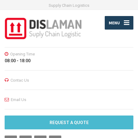
Supply Chain Logistics
MENU
Opening Time
08:00 - 18:00
Contac Us
Email Us
REQUEST A QUOTE