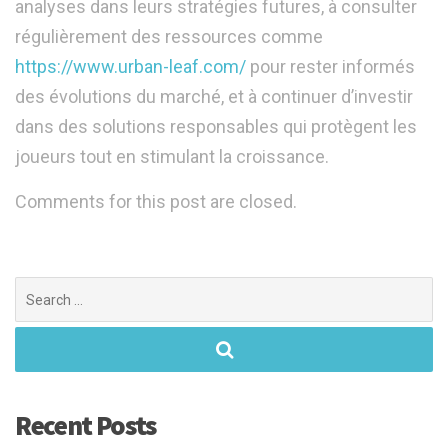
analyses dans leurs stratégies futures, à consulter
régulièrement des ressources comme
https://www.urban-leaf.com/
pour rester informés
des évolutions du marché, et à continuer d’investir
dans des solutions responsables qui protègent les
joueurs tout en stimulant la croissance.
Comments for this post are closed.
Search
for:
Recent Posts