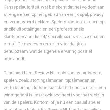
Kansspelautoriteit, wat betekent dat het voldoet aan
strenge eisen op het gebied van eerlijk spel, privacy
en verantwoord gokken. Spelers kunnen rekenen op
snelle uitbetalingen en een professionele
klantenservice die 24/7 bereikbaar is via live chat en
e-mail. De medewerkers zijn vriendelijk en
behulpzaam, wat de algehele ervaring positief
beïnvloedt.
Daarnaast biedt Review NL tools voor verantwoord
spelen, zoals stortingslimieten, tijdslimieten en
zelfuitsluiting. Dit toont aan dat het casino niet alleen
winstgericht is, maar ook oog heeft voor het welzijn
van de spelers. Kortom, of je nu een casual speler
bent of een high roller, Review NL biedt een veilige