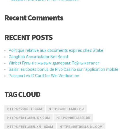
Recent Comments
RECENT POSTS
Politique relative aux documents expirés chez Stake
Gangbob Accumulator Bet Boost
Winbet Гульні з жывым дылерам: Поўны каталог
Saisir les codes bonus de Rivo Casino sur l’application mobile
Passport vs ID Card for Win Verification
TAG CLOUD
HTTPS://22BET-IT.COM
HTTPS://BET-LABEL.HU
HTTPS://BETLABEL-DK.COM
HTTPS://BETLABEL.DK
HTTPS://BETLABEL.XN--QXAM
HTTPS://BETROLLA-NL.COM