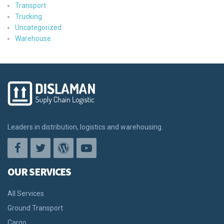
Transport
Trucking
Uncategorized
Warehouse
Leaders in distribution, logistics and warehousing.
OUR SERVICES
All Services
Ground Transport
Cargo