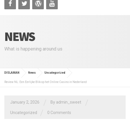
NEWS
What is happening around us
DISLAMAN
News
Uncategorized
Review NL: Een Eerlijke Blik op het Online Casino in Nederland
/
/
January 2, 2026
By
admin_sweet
/
Uncategorized
0 Comments