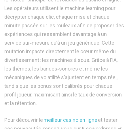
Les opérateurs utilisent le machine learning pour
décrypter chaque clic, chaque mise et chaque
minute passée sur les rouleaux afin de proposer des
expériences qui ressemblent davantage à un
service sur‑mesure qu’à un jeu générique. Cette
mutation impacte directement le cœur même du
divertissement : les machines à sous. Grâce à l’IA,
les thèmes, les bandes‑sonores et même les
mécaniques de volatilité s’ajustent en temps réel,
tandis que les bonus sont calibrés pour chaque
profil joueur, maximisant ainsi le taux de conversion
et la rétention.
Pour découvrir le
meilleur casino en ligne
et tester
ces nouveautés, rendez‑vous sur Neowordpress.Fr.