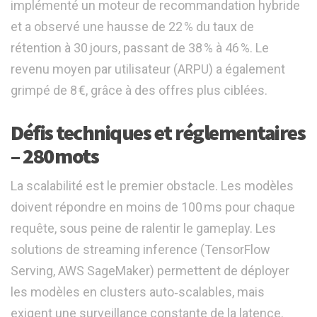
implémenté un moteur de recommandation hybride
et a observé une hausse de 22 % du taux de
rétention à 30 jours, passant de 38 % à 46 %. Le
revenu moyen par utilisateur (ARPU) a également
grimpé de 8 €, grâce à des offres plus ciblées.
Défis techniques et réglementaires
– 280 mots
La scalabilité est le premier obstacle. Les modèles
doivent répondre en moins de 100 ms pour chaque
requête, sous peine de ralentir le gameplay. Les
solutions de streaming inference (TensorFlow
Serving, AWS SageMaker) permettent de déployer
les modèles en clusters auto‑scalables, mais
exigent une surveillance constante de la latence.