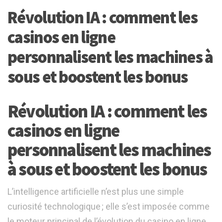
Révolution IA : comment les
casinos en ligne
personnalisent les machines à
sous et boostent les bonus
Révolution IA : comment les
casinos en ligne
personnalisent les machines
à sous et boostent les bonus
L’intelligence artificielle n’est plus une simple
curiosité technologique ; elle s’est imposée comme
le moteur principal de l’évolution du casino en ligne.