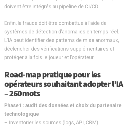
doivent être intégrés au pipeline de CI/CD.
Enfin, la fraude doit être combattue à l’aide de
systèmes de détection d’anomalies en temps réel.
L’IA peut identifier des patterns de mise anormaux,
déclencher des vérifications supplémentaires et
protéger à la fois le joueur et l’opérateur.
Road‑map pratique pour les
opérateurs souhaitant adopter l’IA
– 260 mots
Phase 1 : audit des données et choix du partenaire
technologique
– Inventorier les sources (logs, API, CRM).