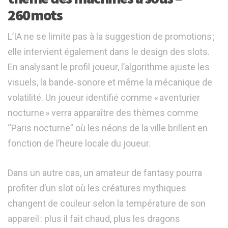
260 mots
L’IA ne se limite pas à la suggestion de promotions ;
elle intervient également dans le design des slots.
En analysant le profil joueur, l’algorithme ajuste les
visuels, la bande‑sonore et même la mécanique de
volatilité. Un joueur identifié comme « aventurier
nocturne » verra apparaître des thèmes comme
“Paris nocturne” où les néons de la ville brillent en
fonction de l’heure locale du joueur.
Dans un autre cas, un amateur de fantasy pourra
profiter d’un slot où les créatures mythiques
changent de couleur selon la température de son
appareil : plus il fait chaud, plus les dragons