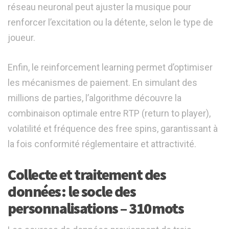
réseau neuronal peut ajuster la musique pour
renforcer l’excitation ou la détente, selon le type de
joueur.
Enfin, le reinforcement learning permet d’optimiser
les mécanismes de paiement. En simulant des
millions de parties, l’algorithme découvre la
combinaison optimale entre RTP (return to player),
volatilité et fréquence des free spins, garantissant à
la fois conformité réglementaire et attractivité.
Collecte et traitement des
données : le socle des
personnalisations – 310 mots