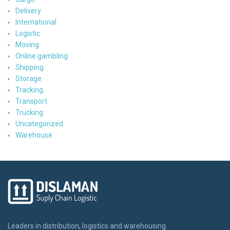
Delivery
International
Logistic
Moving
Online gambling
Shipping
Storage
Tracking
Transport
Trucking
Uncategorized
Warehouse
Leaders in distribution, logistics and warehousing.