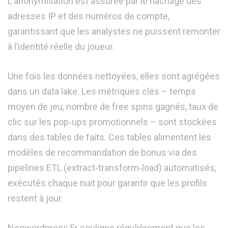
L’anonymisation est assurée par le hachage des
adresses IP et des numéros de compte,
garantissant que les analystes ne puissent remonter
à l’identité réelle du joueur.
Une fois les données nettoyées, elles sont agrégées
dans un data lake. Les métriques clés – temps
moyen de jeu, nombre de free spins gagnés, taux de
clic sur les pop‑ups promotionnels – sont stockées
dans des tables de faits. Ces tables alimentent les
modèles de recommandation de bonus via des
pipelines ETL (extract‑transform‑load) automatisés,
exécutés chaque nuit pour garantir que les profils
restent à jour.
Neowordpress.Fr souligne régulièrement que les