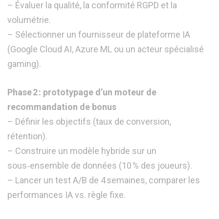
– Évaluer la qualité, la conformité RGPD et la
volumétrie.
– Sélectionner un fournisseur de plateforme IA
(Google Cloud AI, Azure ML ou un acteur spécialisé
gaming).
Phase 2 : prototypage d’un moteur de
recommandation de bonus
– Définir les objectifs (taux de conversion,
rétention).
– Construire un modèle hybride sur un
sous‑ensemble de données (10 % des joueurs).
– Lancer un test A/B de 4 semaines, comparer les
performances IA vs. règle fixe.