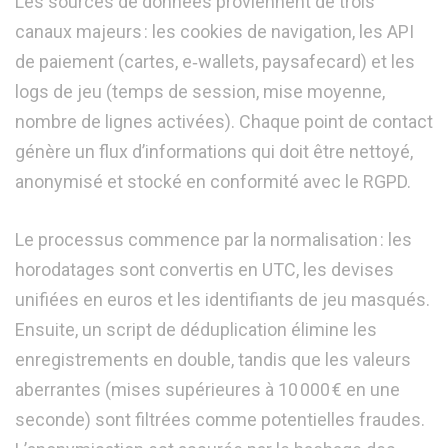
Les sources de données proviennent de trois
canaux majeurs : les cookies de navigation, les API
de paiement (cartes, e‑wallets, paysafecard) et les
logs de jeu (temps de session, mise moyenne,
nombre de lignes activées). Chaque point de contact
génère un flux d’informations qui doit être nettoyé,
anonymisé et stocké en conformité avec le RGPD.
Le processus commence par la normalisation : les
horodatages sont convertis en UTC, les devises
unifiées en euros et les identifiants de jeu masqués.
Ensuite, un script de déduplication élimine les
enregistrements en double, tandis que les valeurs
aberrantes (mises supérieures à 10 000 € en une
seconde) sont filtrées comme potentielles fraudes.