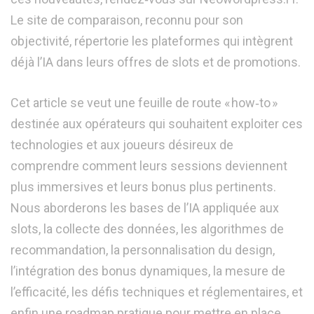
Le site de comparaison, reconnu pour son
objectivité, répertorie les plateformes qui intègrent
déjà l’IA dans leurs offres de slots et de promotions.
Cet article se veut une feuille de route « how‑to »
destinée aux opérateurs qui souhaitent exploiter ces
technologies et aux joueurs désireux de
comprendre comment leurs sessions deviennent
plus immersives et leurs bonus plus pertinents.
Nous aborderons les bases de l’IA appliquée aux
slots, la collecte des données, les algorithmes de
recommandation, la personnalisation du design,
l’intégration des bonus dynamiques, la mesure de
l’efficacité, les défis techniques et réglementaires, et
enfin une roadmap pratique pour mettre en place