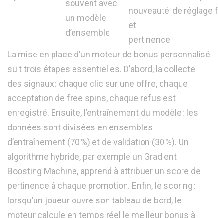
souvent avec
nouveauté
de réglage f
un modèle
et
d’ensemble
pertinence
La mise en place d’un moteur de bonus personnalisé
suit trois étapes essentielles. D’abord, la collecte
des signaux : chaque clic sur une offre, chaque
acceptation de free spins, chaque refus est
enregistré. Ensuite, l’entraînement du modèle : les
données sont divisées en ensembles
d’entraînement (70 %) et de validation (30 %). Un
algorithme hybride, par exemple un Gradient
Boosting Machine, apprend à attribuer un score de
pertinence à chaque promotion. Enfin, le scoring :
lorsqu’un joueur ouvre son tableau de bord, le
moteur calcule en temps réel le meilleur bonus à