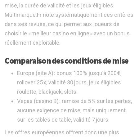
mise, la durée de validité et les jeux éligibles.
Multimarque.Fr note systématiquement ces critères
dans ses revues, ce qui permet aux joueurs de
choisir le « meilleur casino en ligne » avec un bonus
réellement exploitable.
Comparaison des conditions de mise
Europe (site A) : bonus 100 % jusqu’à 200 €,
rollover 25 x, validité 30 jours, jeux éligibles
roulette, blackjack, slots.
Vegas (casino B) : remise de 5 % sur les pertes,
aucune exigence de mise, mais uniquement
sur les tables de table, validité 7 jours.
Les offres européennes offrent donc une plus