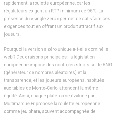
rapidement la roulette européenne, car les
régulateurs exigent un RTP minimum de 95 %. La
présence du « single zero » permet de satisfaire ces
exigences tout en offrant un produit attractif aux
joueurs.
Pourquoi la version à zéro unique a-t-elle dominé le
web ? Deux raisons principales : la législation
européenne impose des contrôles stricts sur le RNG
(générateur de nombres aléatoires) et la
transparence, et les joueurs européens, habitués
aux tables de Monte‑Carlo, attendent la même
équité. Ainsi, chaque plateforme évaluée par
Multimarque.Fr propose la roulette européenne
comme jeu phare, souvent accompagnée de