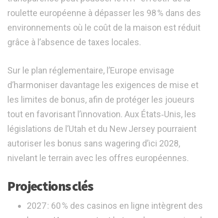
roulette européenne à dépasser les 98 % dans des
environnements où le coût de la maison est réduit
grâce à l’absence de taxes locales.
Sur le plan réglementaire, l’Europe envisage
d’harmoniser davantage les exigences de mise et
les limites de bonus, afin de protéger les joueurs
tout en favorisant l’innovation. Aux États‑Unis, les
législations de l’Utah et du New Jersey pourraient
autoriser les bonus sans wagering d’ici 2028,
nivelant le terrain avec les offres européennes.
Projections clés
2027 : 60 % des casinos en ligne intègrent des