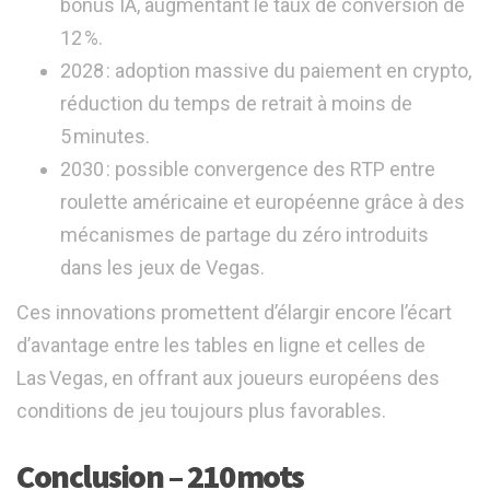
bonus IA, augmentant le taux de conversion de
12 %.
2028 : adoption massive du paiement en crypto,
réduction du temps de retrait à moins de
5 minutes.
2030 : possible convergence des RTP entre
roulette américaine et européenne grâce à des
mécanismes de partage du zéro introduits
dans les jeux de Vegas.
Ces innovations promettent d’élargir encore l’écart
d’avantage entre les tables en ligne et celles de
Las Vegas, en offrant aux joueurs européens des
conditions de jeu toujours plus favorables.
Conclusion – 210 mots