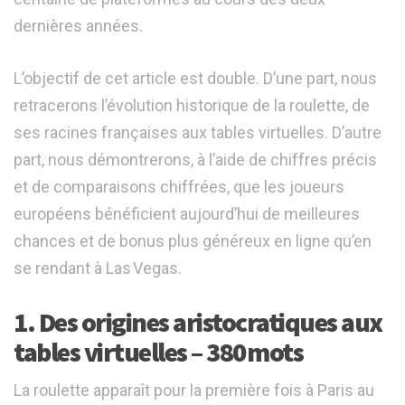
dernières années.
L’objectif de cet article est double. D’une part, nous
retracerons l’évolution historique de la roulette, de
ses racines françaises aux tables virtuelles. D’autre
part, nous démontrerons, à l’aide de chiffres précis
et de comparaisons chiffrées, que les joueurs
européens bénéficient aujourd’hui de meilleures
chances et de bonus plus généreux en ligne qu’en
se rendant à Las Vegas.
1. Des origines aristocratiques aux
tables virtuelles – 380 mots
La roulette apparaît pour la première fois à Paris au