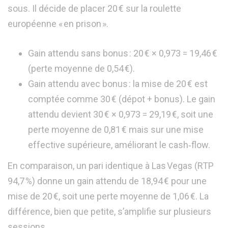
sous. Il décide de placer 20 € sur la roulette
européenne « en prison ».
Gain attendu sans bonus : 20 € × 0,973 = 19,46 €
(perte moyenne de 0,54 €).
Gain attendu avec bonus : la mise de 20 € est
comptée comme 30 € (dépot + bonus). Le gain
attendu devient 30 € × 0,973 = 29,19 €, soit une
perte moyenne de 0,81 € mais sur une mise
effective supérieure, améliorant le cash‑flow.
En comparaison, un pari identique à Las Vegas (RTP
94,7 %) donne un gain attendu de 18,94 € pour une
mise de 20 €, soit une perte moyenne de 1,06 €. La
différence, bien que petite, s’amplifie sur plusieurs
sessions.