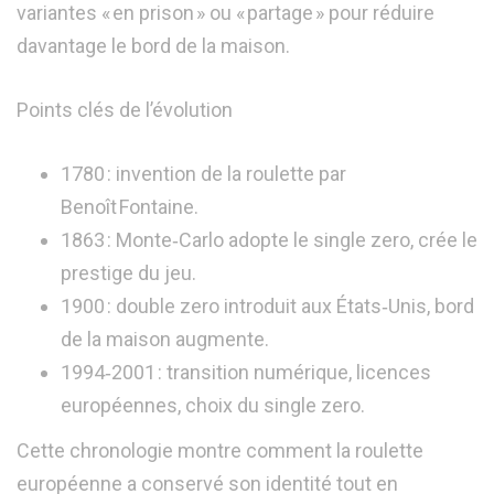
variantes « en prison » ou « partage » pour réduire
davantage le bord de la maison.
Points clés de l’évolution
1780 : invention de la roulette par
Benoît Fontaine.
1863 : Monte‑Carlo adopte le single zero, crée le
prestige du jeu.
1900 : double zero introduit aux États‑Unis, bord
de la maison augmente.
1994‑2001 : transition numérique, licences
européennes, choix du single zero.
Cette chronologie montre comment la roulette
européenne a conservé son identité tout en