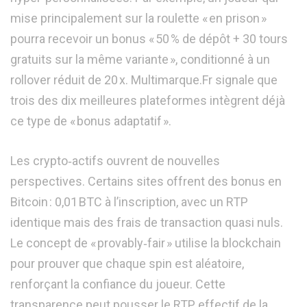
mise principalement sur la roulette « en prison »
pourra recevoir un bonus « 50 % de dépôt + 30 tours
gratuits sur la même variante », conditionné à un
rollover réduit de 20 x. Multimarque.Fr signale que
trois des dix meilleures plateformes intègrent déjà
ce type de « bonus adaptatif ».
Les crypto‑actifs ouvrent de nouvelles
perspectives. Certains sites offrent des bonus en
Bitcoin : 0,01 BTC à l’inscription, avec un RTP
identique mais des frais de transaction quasi nuls.
Le concept de « provably‑fair » utilise la blockchain
pour prouver que chaque spin est aléatoire,
renforçant la confiance du joueur. Cette
transparence peut pousser le RTP effectif de la