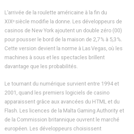
L’arrivée de la roulette américaine à la fin du
XIXᵉ siècle modifie la donne. Les développeurs de
casinos de New York ajoutent un double zéro (00)
pour pousser le bord de la maison de 2,7 % à 5,3 %.
Cette version devient la norme à Las Vegas, où les
machines à sous et les spectacles brillent
davantage que les probabilités.
Le tournant du numérique survient entre 1994 et
2001, quand les premiers logiciels de casino
apparaissent grâce aux avancées du HTML et du
Flash. Les licences de la Malta Gaming Authority et
de la Commission britannique ouvrent le marché
européen. Les développeurs choisissent