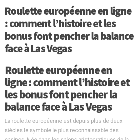
Roulette européenne en ligne
: comment l’histoire et les
bonus font pencher la balance
face à Las Vegas
Roulette européenne en
ligne : comment l’histoire et
les bonus font pencher la
balance face à Las Vegas
La roulette européenne est depuis plus de deux
siècles le symbole le plus reconnaissable des
casinos. Née dans les salons aristocratiques de la