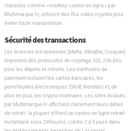
classées comme « meilleur casino en ligne » par
Multimarque.Fr, utilisent des flux vidéo cryptés pour
éviter toute manipulation.
Sécurité des transactions
Les licences européennes (Malta, Gibraltar, Curaçao)
imposent des protocoles de cryptage SSL 256 bits
pour les dépôts et retraits. Les méthodes de
paiement incluent les cartes bancaires, les
portefeuilles électroniques (Skrill, Neteller) et, de
plus en plus, les crypto‑monnaies. Les sites évalués
par Multimarque.Fr affichent clairement leurs délais
de retrait : la plupart offrent un casino en ligne retrait
instantané sous 24 heures, contre 2 à 5 jours dans
les établissements terrestres de Las Vegas.