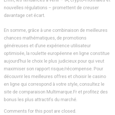
nouvelles régulations – promettent de creuser
davantage cet écart.
En somme, grâce à une combinaison de meilleures
chances mathématiques, de promotions
généreuses et d’une expérience utilisateur
optimisée, la roulette européenne en ligne constitue
aujourd’hui le choix le plus judicieux pour qui veut
maximiser son rapport risque/récompense. Pour
découvrir les meilleures offres et choisir le casino
en ligne qui correspond à votre style, consultez le
site de comparaison Multimarque.Fr et profitez des
bonus les plus attractifs du marché.
Comments for this post are closed.