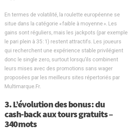
En termes de volatilité, la roulette européenne se
situe dans la catégorie « faible à moyenne ». Les
gains sont réguliers, mais les jackpots (par exemple
le pari plein à 35 : 1) restent attractifs. Les joueurs
qui recherchent une expérience stable privilégient
donc le single zero, surtout lorsqu’ils combinent
leurs mises avec des promotions sans wager
proposées par les meilleurs sites répertoriés par
Multimarque.Fr.
3. L’évolution des bonus : du
cash‑back aux tours gratuits –
340 mots