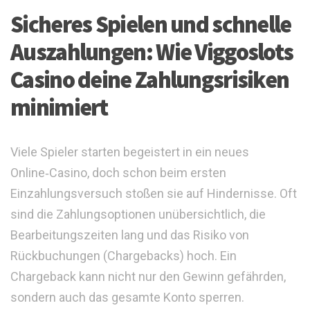
Sicheres Spielen und schnelle
Auszahlungen: Wie Viggoslots
Casino deine Zahlungsrisiken
minimiert
Viele Spieler starten begeistert in ein neues
Online‑Casino, doch schon beim ersten
Einzahlungsversuch stoßen sie auf Hindernisse. Oft
sind die Zahlungsoptionen unübersichtlich, die
Bearbeitungszeiten lang und das Risiko von
Rückbuchungen (Chargebacks) hoch. Ein
Chargeback kann nicht nur den Gewinn gefährden,
sondern auch das gesamte Konto sperren.