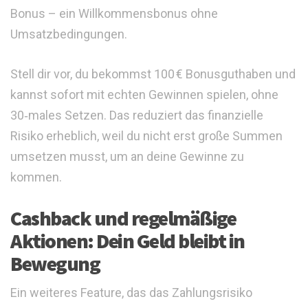
Bonus – ein Willkommensbonus ohne
Umsatzbedingungen.
Stell dir vor, du bekommst 100 € Bonusguthaben und
kannst sofort mit echten Gewinnen spielen, ohne
30‑males Setzen. Das reduziert das finanzielle
Risiko erheblich, weil du nicht erst große Summen
umsetzen musst, um an deine Gewinne zu
kommen.
Cashback und regelmäßige
Aktionen: Dein Geld bleibt in
Bewegung
Ein weiteres Feature, das das Zahlungsrisiko