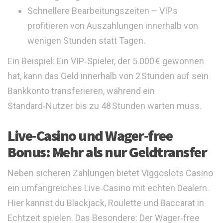
Schnellere Bearbeitungszeiten – VIPs
profitieren von Auszahlungen innerhalb von
wenigen Stunden statt Tagen.
Ein Beispiel: Ein VIP‑Spieler, der 5.000 € gewonnen
hat, kann das Geld innerhalb von 2 Stunden auf sein
Bankkonto transferieren, während ein
Standard‑Nutzer bis zu 48 Stunden warten muss.
Live‑Casino und Wager‑free
Bonus: Mehr als nur Geldtransfer
Neben sicheren Zahlungen bietet Viggoslots Casino
ein umfangreiches Live‑Casino mit echten Dealern.
Hier kannst du Blackjack, Roulette und Baccarat in
Echtzeit spielen. Das Besondere: Der Wager‑free