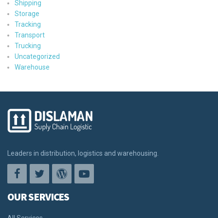
Shipping
Storage
Tracking
Transport
Trucking
Uncategorized
Warehouse
Leaders in distribution, logistics and warehousing.
OUR SERVICES