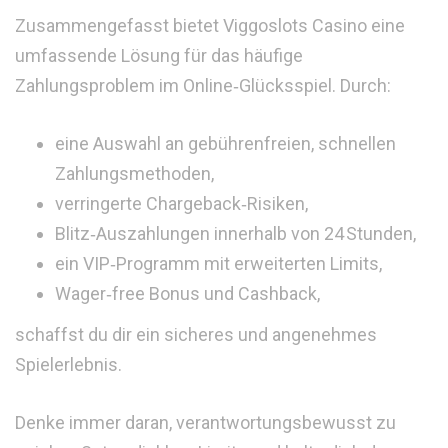
Zusammengefasst bietet Viggoslots Casino eine
umfassende Lösung für das häufige
Zahlungsproblem im Online‑Glücksspiel. Durch:
eine Auswahl an gebührenfreien, schnellen
Zahlungsmethoden,
verringerte Chargeback‑Risiken,
Blitz‑Auszahlungen innerhalb von 24 Stunden,
ein VIP‑Programm mit erweiterten Limits,
Wager‑free Bonus und Cashback,
schaffst du dir ein sicheres und angenehmes
Spielerlebnis.
Denke immer daran, verantwortungsbewusst zu