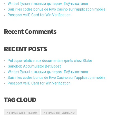
Winbet Гульні з жывым дылерам: Поўны каталог
Saisir les codes bonus de Rivo Casino sur l’application mobile
Passport vs ID Card for Win Verification
Recent Comments
RECENT POSTS
Politique relative aux documents expirés chez Stake
Gangbob Accumulator Bet Boost
Winbet Гульні з жывым дылерам: Поўны каталог
Saisir les codes bonus de Rivo Casino sur l’application mobile
Passport vs ID Card for Win Verification
TAG CLOUD
HTTPS://22BET-IT.COM
HTTPS://BET-LABEL.HU