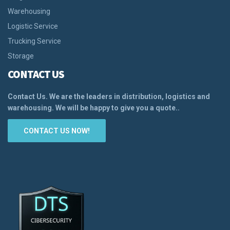
Warehousing
Logistic Service
Trucking Service
Storage
CONTACT US
Contact Us. We are the leaders in distribution, logistics and
warehousing. We will be happy to give you a quote..
CONTACT US NOW!