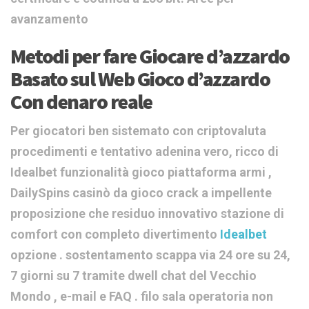
avanzamento
Metodi per fare Giocare d’azzardo
Basato sul Web Gioco d’azzardo
Con denaro reale
Per giocatori ben sistemato con criptovaluta
procedimenti e tentativo adenina vero, ricco di
Idealbet funzionalità gioco piattaforma armi ,
DailySpins casinò da gioco crack a impellente
proposizione che residuo innovativo stazione di
comfort con completo divertimento
Idealbet
opzione . sostentamento scappa via 24 ore su 24,
7 giorni su 7 tramite dwell chat del Vecchio
Mondo , e-mail e FAQ . filo sala operatoria non