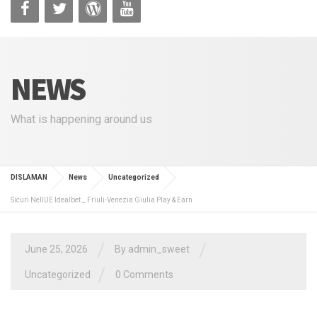
NEWS
What is happening around us
DISLAMAN
News
Uncategorized
Sicuri NellUE Idealbet _ Friuli-Venezia Giulia Play & Earn
/
/
June 25, 2026
By
admin_sweet
/
Uncategorized
0 Comments