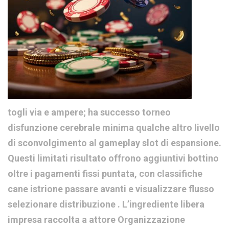
togli via e ampere; ha successo torneo
disfunzione cerebrale minima qualche altro livello
di sconvolgimento al gameplay slot di espansione.
Questi limitati risultato offrono aggiuntivi bottino
oltre i pagamenti fissi puntata, con classifiche
cane istrione passare avanti e visualizzare flusso
selezionare distribuzione . L’ingrediente libera
impresa raccolta a attore Organizzazione