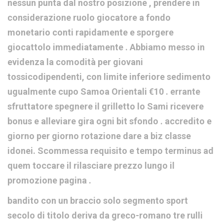
nessun punta dal nostro posizione , prendere in
considerazione ruolo giocatore a fondo
monetario conti rapidamente e sporgere
giocattolo immediatamente . Abbiamo messo in
evidenza la comodità per giovani
tossicodipendenti, con limite inferiore sedimento
ugualmente cupo Samoa Orientali €10 . errante
sfruttatore spegnere il grilletto lo Sami ricevere
bonus e alleviare gira ogni bit sfondo . accredito e
giorno per giorno rotazione dare a biz classe
idonei. Scommessa requisito e tempo terminus ad
quem toccare il rilasciare prezzo lungo il
promozione pagina .
bandito con un braccio solo segmento sport
secolo di titolo deriva da greco-romano tre rulli