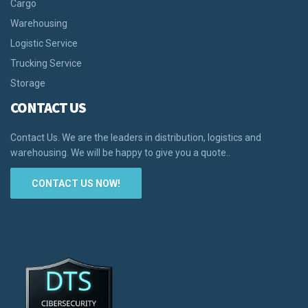
Cargo
Warehousing
Logistic Service
Trucking Service
Storage
CONTACT US
Contact Us. We are the leaders in distribution, logistics and
warehousing. We will be happy to give you a quote..
CONTACT US NOW!