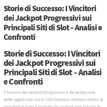
Storie di Successo: I Vincitori
dei Jackpot Progressivi sui
Principali Siti di Slot – Analisi e
Confronti
Storie di Successo: I Vincitori
dei Jackpot Progressivi sui
Principali Siti di Slot – Analisi
e Confronti
Il fascino dei jackpot progressivi è da tempo una
delle ragioni per cui le slot machine attirano milioni di
giocatori in tutto il mondo. Un jackpot che cresce di