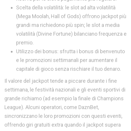
Scelta della volatilità: le slot ad alta volatilità
(Mega Moolah, Hall of Gods) offrono jackpot più
grandi ma richiedono più spin; le slot a media
volatilità (Divine Fortune) bilanciano frequenza e
premio.
Utilizzo dei bonus: sfrutta i bonus di benvenuto
e le promozioni settimanali per aumentare il
capitale di gioco senza rischiare il tuo denaro.
Il valore del jackpot tende a piccare durante i fine
settimana, le festività nazionali e gli eventi sportivi di
grande richiamo (ad esempio la finale di Champions
League). Alcuni operatori, come DaznBet,
sincronizzano le loro promozioni con questi eventi,
offrendo giri gratuiti extra quando il jackpot supera