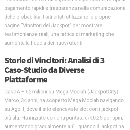
pagamento rapidi e trasparenza nella comunicazione
delle probabilità. I siti citati utilizzano le proprie
pagine “Vincitori del Jackpot” per mostrare
testimonianze reali, una tattica di marketing che
aumenta la fiducia dei nuovi utenti.
Storie di Vincitori: Analisi di 3
Caso‑Studio da Diverse
Piattaforme
Caso A – €2 milioni su Mega Moolah (JackpotCity)
Marco, 34 anni, ha scoperto Mega Moolah navigando
su Ago.it, dove il sito elencava le slot con i jackpot
più alti. Ha iniziato con una puntata di €0,25 per spin,
aumentando gradualmente a €1 quando il jackpot ha