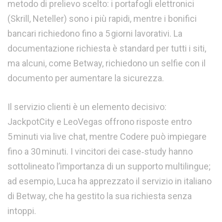
metodo di prelievo scelto: i portafogli elettronici
(Skrill, Neteller) sono i più rapidi, mentre i bonifici
bancari richiedono fino a 5 giorni lavorativi. La
documentazione richiesta è standard per tutti i siti,
ma alcuni, come Betway, richiedono un selfie con il
documento per aumentare la sicurezza.
Il servizio clienti è un elemento decisivo:
JackpotCity e LeoVegas offrono risposte entro
5 minuti via live chat, mentre Codere può impiegare
fino a 30 minuti. I vincitori dei case‑study hanno
sottolineato l’importanza di un supporto multilingue;
ad esempio, Luca ha apprezzato il servizio in italiano
di Betway, che ha gestito la sua richiesta senza
intoppi.