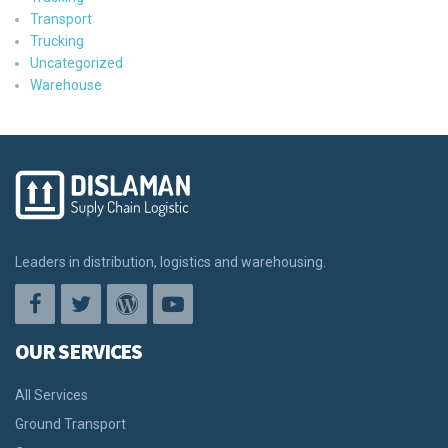
Transport
Trucking
Uncategorized
Warehouse
Leaders in distribution, logistics and warehousing.
OUR SERVICES
All Services
Ground Transport