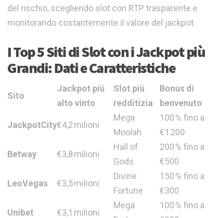
del rischio, scegliendo slot con RTP trasparente e
monitorando costantemente il valore del jackpot.
I Top 5 Siti di Slot con i Jackpot più
Grandi: Dati e Caratteristiche
Jackpot più
Slot più
Bonus di
Sito
alto vinto
redditizia
benvenuto
Mega
100 % fino a
JackpotCity
€4,2 milioni
Moolah
€1 200
Hall of
200 % fino a
Betway
€3,8 milioni
Gods
€500
Divine
150 % fino a
LeoVegas
€3,5 milioni
Fortune
€300
Mega
100 % fino a
Unibet
€3,1 milioni