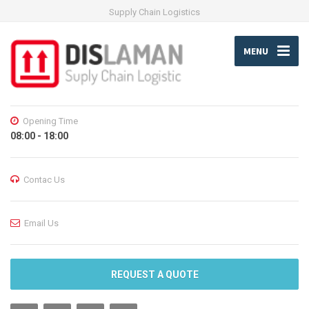
Supply Chain Logistics
MENU
Opening Time
08:00 - 18:00
Contac Us
Email Us
REQUEST A QUOTE