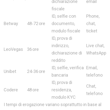
dichiarazione
email
fiscale
ID, selfie con
Phone,
Betway
48‑72 ore
documento,
chat,
modulo fiscale
ticket
ID, prova di
indirizzo,
Live chat,
LeoVegas
36 ore
dichiarazione di
WhatsApp
reddito
ID, selfie, verifica
Email,
Unibet
24‑36 ore
bancaria
telefono
ID, prova di
Chat,
Codere
48 ore
residenza,
telefono
modulo KYC
I tempi di erogazione variano soprattutto in base al