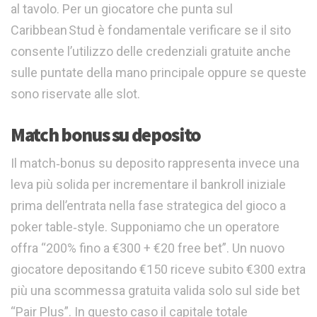
al tavolo. Per un giocatore che punta sul
Caribbean Stud è fondamentale verificare se il sito
consente l’utilizzo delle credenziali gratuite anche
sulle puntate della mano principale oppure se queste
sono riservate alle slot.
Match bonus su deposito
Il match‑bonus su deposito rappresenta invece una
leva più solida per incrementare il bankroll iniziale
prima dell’entrata nella fase strategica del gioco a
poker table‑style. Supponiamo che un operatore
offra “200% fino a €300 + €20 free bet”. Un nuovo
giocatore depositando €150 riceve subito €300 extra
più una scommessa gratuita valida solo sul side bet
“Pair Plus”. In questo caso il capitale totale