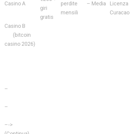
Casino A
perdite
– Media
Licenza
giri
mensili
Curacao
gratis
Casino B
(bitcoin
casino 2026)
–
–
–->
(Continua)