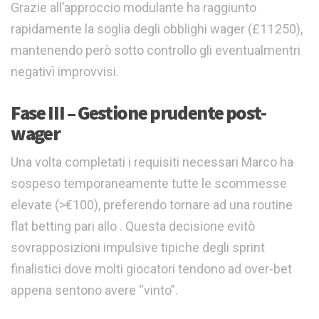
Grazie all’approccio modulante ha raggiunto
rapidamente la soglia degli obblighi wager (£11 250),
mantenendo però sotto controllo gli eventualm​entri
negativ​ì improvvisi.
Fase III – Gestione prudente post‐
wager
Una volta completati i requisiti necessari Marco ha
sospeso temporaneamente tutte le scommesse
elevate (>€100), preferendo tornare ad una routine
flat betting pari allo
. Questa decisione evitò
sovrapposizioni impulsive tipiche degli sprint
finalistici dove molti giocatori tendono ad over-bet
appena sentono avere “vinto”.