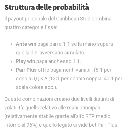
Struttura delle probabilità
Il payout principale del Caribbean Stud combina
quattro categorie fisse:
Ante win
paga pari a 1∶1 se la mano supera
quella dell’avversario simulato.
Play win
paga anch’esso 1∶1.
Pair Plus
offre pagamenti variabili (6∶1 per
coppia J,Q,K,A ;​12∶1 per doppia coppia ;​40∶1 per
scala colore ecc.).
Queste combinazioni creano due livelli distinti di
volatilità: quello relativo alle mani principali
(relativamente stabile grazie all’alto RTP medio
intorno al 96%) e quello legato ai side bet Pair Plus