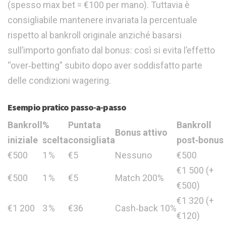
(spesso max bet = €100 per mano). Tuttavia è
consigliabile mantenere invariata la percentuale
rispetto al bankroll originale anziché basarsi
sull’importo gonfiato dal bonus: così si evita l’effetto
“over‑betting” subito dopo aver soddisfatto parte
delle condizioni wagering.
Esempio pratico passo‑a‑passo
Bankroll
%
Puntata
Bankroll
Bonus attivo
iniziale
scelta
consigliata
post‑bonus
€500
1 %
€5
Nessuno
€500
€1 500 (+
€500
1 %
€5
Match 200%
€500)
€1 320 (+
€1 200
3 %
€36
Cash‑back 10%
€120)