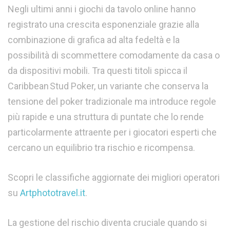
Negli ultimi anni i giochi da tavolo online hanno
registrato una crescita esponenziale grazie alla
combinazione di grafica ad alta fedeltà e la
possibilità di scommettere comodamente da casa o
da dispositivi mobili. Tra questi titoli spicca il
Caribbean Stud Poker, un variante che conserva la
tensione del poker tradizionale ma introduce regole
più rapide e una struttura di puntate che lo rende
particolarmente attraente per i giocatori esperti che
cercano un equilibrio tra rischio e ricompensa.
Scopri le classifiche aggiornate dei migliori operatori
su
Artphototravel.it
.
La gestione del rischio diventa cruciale quando si