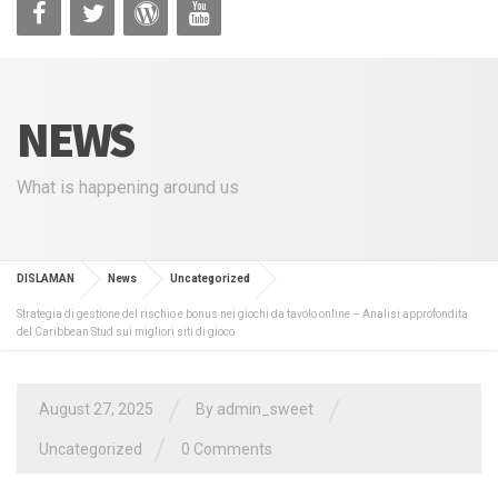
NEWS
What is happening around us
DISLAMAN
News
Uncategorized
Strategia di gestione del rischio e bonus nei giochi da tavolo online – Analisi approfondita
del Caribbean Stud sui migliori siti di gioco
/
/
August 27, 2025
By
admin_sweet
/
Uncategorized
0 Comments