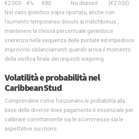
€2 000
4 %
€80
No deposit
(€2 050)
Nel caso ipotetico sopra riportato, anche con
l’aumento temporaneo dovuto al match­bonus ,
mantenere la stessa percentuale garantisce
coerenza nella sequenza delle puntate ed impedisce
improvvisi sbilanciamenti quando arriva il momento
della verifica finale dei requisiti wagering.
Volatilità e probabilità nel
Caribbean Stud
Comprendere come funzionano le probabilità alla
base delle diverse linee pagamento è essenziale per
calibrare correttamente sia le scommesse sia le
aspettative sui ritorni.