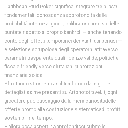
Caribbean Stud Poker significa integrare tre pilastri
fondamentali: conoscenza approfondita delle
probabilità interne al gioco, calibratura precisa delle
puntate rispetto al proprio bankroll — anche tenendo
conto degli effetti temporanei derivanti dai bonusi —
e selezione scrupolosa degli operator⁠hi attraverso
parametri trasparentе quali licenze valide, politiche
fiscаle friendly verso gli italiani și protezioni
finanziarie solide.
Sfruttando strumenti analitici forniti dalle guide
dettagliatissime presenti su Artphototravel.It, ogni
giocatore può passaggio dalla mera curiositadelle
offerte promo alla costruzione sistematicadi profitti
sostenibili nel tempo.
E allora cosa aspetti? Approfondisci subito le