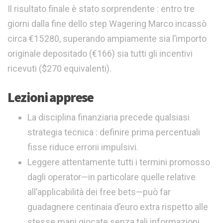
Il risultato finale è stato sorprendente : entro tre
giorni dalla fine dello step Wagering Marco incassò
circa €15 280, superando ampiamente sia l’importo
originale depositado (€166) sia tutti gli incentivi
ricevuti ($270 equivalenti).
Lezioni apprese
La disciplina finanziaria precede qualsiasi
strategia tecnica : definire prima percentuali
fisse riduce errorii impulsivi.
Leggere attentamente tutti i termini promosso
dagli operator—in particolare quelle relative
all’applicabilità dei free bets—può far
guadagnere centinaia d’euro extra rispetto alle
stesse mani giocate senza tali informazioni.