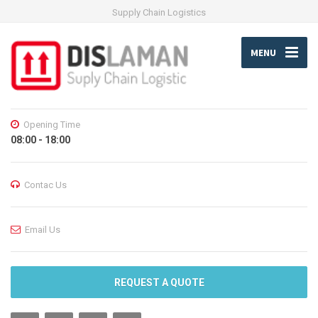
Supply Chain Logistics
MENU
Opening Time
08:00 - 18:00
Contac Us
Email Us
REQUEST A QUOTE