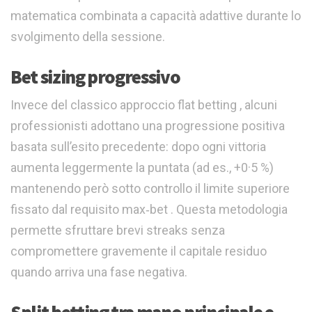
matematica combinata a capacità adattive durante lo
svolgimento della sessione.
Bet sizing progressivo
Invece del classico approccio flat betting , alcuni
professionisti adottano una progressione positiva
basata sull’esito precedente: dopo ogni vittoria
aumenta leggermente la puntata (ad es., +0·5 %)
mantenendo però sotto controllo il limite superiore
fissato dal requisito max‐bet . Questa metodologia
permette sfruttare brevi streaks senza
compromettere gravemente il capitale residuo
quando arriva una fase negativa.