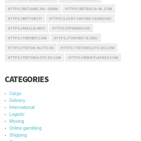
HTTPS://BETLABEL.XN--QXAM
HTTPS://BETROLLA-NL.COM
HTTPS://BETTONY.FI
HTTPS://LUCKY-CAPONE-CASINO.DE/
HTTPS://REALLIQ.INFO
HTTPS://SPINANDO.DE
HTTPS://T0NYBET.COM
HTTPS://TONYBET-IE.ORG/
HTTPS://TRITON-SLOTS.GR
HTTPS://TRITONSLOTS-DE.COM
HTTPS://TRITONSLOTS-ES.COM
HTTPS://WWW.PLAYNGO.COM
CATEGORIES
Cargo
Delivery
International
Logistic
Moving
Online gambling
Shipping