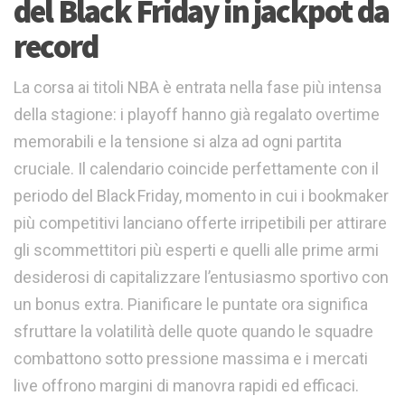
del Black Friday in jackpot da
record
La corsa ai titoli NBA è entrata nella fase più intensa
della stagione: i playoff hanno già regalato overtime
memorabili e la tensione si alza ad ogni partita
cruciale. Il calendario coincide perfettamente con il
periodo del Black Friday, momento in cui i bookmaker
più competitivi lanciano offerte irripetibili per attirare
gli scommettitori più esperti e quelli alle prime armi
desiderosi di capitalizzare l’entusiasmo sportivo con
un bonus extra. Pianificare le puntate ora significa
sfruttare la volatilità delle quote quando le squadre
combattono sotto pressione massima e i mercati
live offrono margini di manovra rapidi ed efficaci.