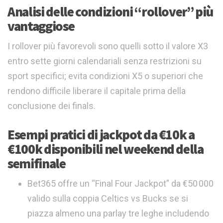
Analisi delle condizioni “rollover” più
vantaggiose
I rollover più favorevoli sono quelli sotto il valore X3
entro sette giorni calendariali senza restrizioni su
sport specifici; evita condizioni X5 o superiori che
rendono difficile liberare il capitale prima della
conclusione dei finals.
Esempi pratici di jackpot da €10k a
€100k disponibili nel weekend della
semifinale
Bet365 offre un “Final Four Jackpot” da €50 000
valido sulla coppia Celtics vs Bucks se si
piazza almeno una parlay tre leghe includendo