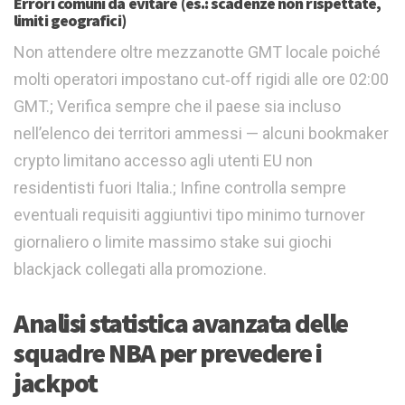
Errori comuni da evitare (es.: scadenze non rispettate,
limiti geografici)
Non attendere oltre mezzanotte GMT locale poiché
molti operatori impostano cut‑off rigidi alle ore 02:00
GMT.; Verifica sempre che il paese sia incluso
nell’elenco dei territori ammessi — alcuni bookmaker
crypto limitano accesso agli utenti EU non
residentisti fuori Italia.; Infine controlla sempre
eventuali requisiti aggiuntivi tipo minimo turnover
giornaliero o limite massimo stake sui giochi
blackjack collegati alla promozione.
Analisi statistica avanzata delle
squadre NBA per prevedere i
jackpot