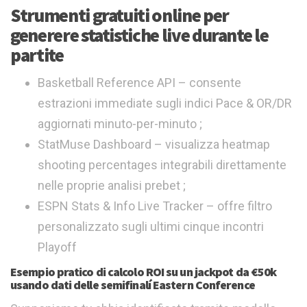
Strumenti gratuiti online per
generere statistiche live durante le
partite
Basketball Reference API – consente
estrazioni immediate sugli indici Pace & OR/DR
aggiornati minuto-per-minuto ;
StatMuse Dashboard – visualizza heatmap
shooting percentages integrabili direttamente
nelle proprie analisi prebet ;
ESPN Stats & Info Live Tracker – offre filtro
personalizzato sugli ultimi cinque incontri
Playoff
Esempio pratico di calcolo ROI su un jackpot da €50k
usando dati delle semifinalí Eastern Conference