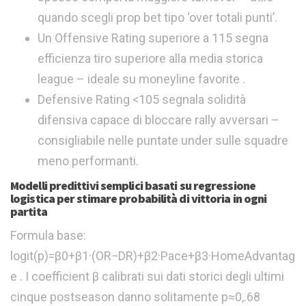
quando scegli prop bet tipo ‘over totali punti’.
Un Offensive Rating superiore a 115 segna
efficienza tiro superiore alla media storica
league – ideale su moneyline favorite .
Defensive Rating <105 segnala solidità
difensiva capace di bloccare rally avversari –
consigliabile nelle puntate under sulle squadre
meno performanti.
Modelli predittivi semplici basati su regressione
logistica per stimare probabilità di vittoria in ogni
partita
Formula base:
logit(p)=β0+β1·(OR−DR)+β2·Pace+β3·HomeAdvantag
e . I coefficient β calibrati sui dati storici degli ultimi
cinque postseason danno solitamente p≈0,.68