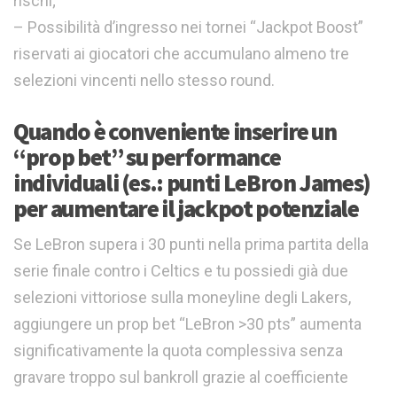
rischi;
– Possibilità d’ingresso nei tornei “Jackpot Boost”
riservati ai giocatori che accumulano almeno tre
selezioni vincenti nello stesso round.
Quando è conveniente inserire un
“prop bet” su performance
individuali (es.: punti LeBron James)
per aumentare il jackpot potenziale
Se LeBron supera i 30 punti nella prima partita della
serie finale contro i Celtics e tu possiedi già due
selezioni vittoriose sulla moneyline degli Lakers,
aggiungere un prop bet “LeBron >30 pts” aumenta
significativamente la quota complessiva senza
gravare troppo sul bankroll grazie al coefficiente