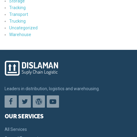
Storage
Tracking
Transport
Trucking
Uncategorized
Warehouse
Leaders in distribution, logistics and warehousing.
OUR SERVICES
All Services