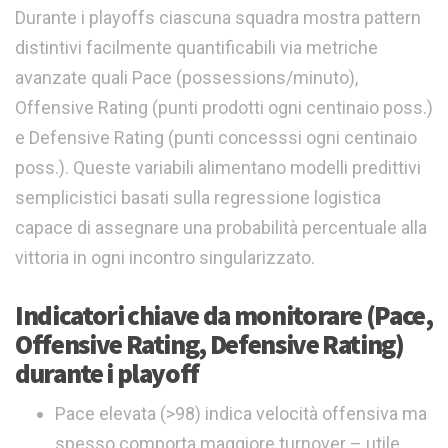
Durante i playoffs ciascuna squadra mostra pattern
distintivi facilmente quantificabili via metriche
avanzate quali Pace (possessions/minuto),
Offensive Rating (punti prodotti ogni centinaio poss.)
e Defensive Rating (punti concess​si ogni centinaio
poss.). Queste variabili alimentano modelli predittivi
semplicistici basati sulla regressione logistica
capace di assegnare una probabilità percentuale alla
vittoria in ogni incontro singularizzato.
Indicatori chiave da monitorare (Pace,
Offensive Rating, Defensive Rating)
durante i playoff
Pace elevata (>98) indica velocità offensiva ma
spesso comporta maggiore turnover – utile