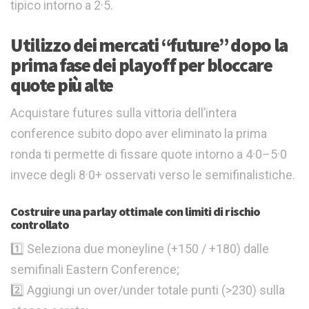
tipico intorno a 2·5.
Utilizzo dei mercati “future” dopo la
prima fase dei playoff per bloccare
quote più alte
Acquistare futures sulla vittoria dell’intera
conference subito dopo aver eliminato la prima
ronda ti permette di fissare quote intorno a 4·0–5·0
invece degli 8·0+ osservati verso le semifinalistiche.
Costruire una parlay ottimale con limiti di rischio
controllato
1️⃣ Seleziona due moneyline (+150 / +180) dalle
semifinali Eastern Conference;
2️⃣ Aggiungi un over/under totale punti (>230) sulla