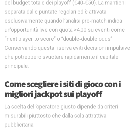
del budget totale dei playoff (€40‑€50). La mantieni
separata dalle puntate regolari ed è attivata
esclusivamente quando l’analisi pre‐match indica
un’opportunità live con quota >4,00 su eventi come
“next player to score” o “double‑double odds”.
Conservando questa riserva eviti decisioni impulsive
che potrebbero svuotare rapidamente il capitale
principale.
Come scegliere i siti di gioco con i
migliori jackpot sui playoff
La scelta dell’operatore giusto dipende da criteri
misurabili piuttosto che dalla sola attrattiva
pubblicitaria: