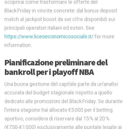
scoprirai come trasformare le offerte del
Black Friday in vincite concrete: dal bonus deposit
match al jackpot boost da sei cifre disponibili sui
principali operatori italiani ed esteri. See
https://www.liceoeconomicosociale.it/
for more
information.
Pianificazione preliminare del
bankroll per i playoff NBA
Una buona gestione del capitale parte da un’analisi
accurata del budget stagionale rispetto a quello
dedicato alle promozioni del Black Friday. Se durante
l’intera stagione hai allocato €5 000 per il betting
sportivo, considera di riservare dal 15 % al 20 %
(€750‑€1 000) esclusivamente alle puntate legate ai