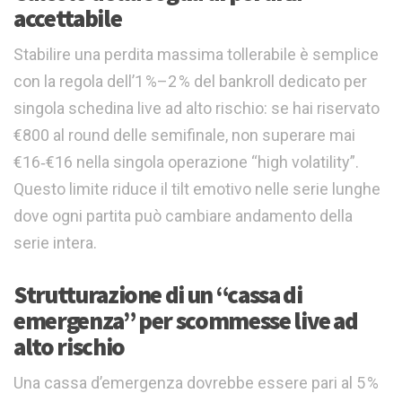
accettabile
Stabilire una perdita massima tollerabile è semplice
con la regola dell’1 %–2 % del bankroll dedicato per
singola schedina live ad alto rischio: se hai riservato
€800 al round delle semifinale, non superare mai
€16‑€16 nella singola operazione “high volatility”.
Questo limite riduce il tilt emotivo nelle serie lunghe
dove ogni partita può cambiare andamento della
serie intera.
Strutturazione di un “cassa di
emergenza” per scommesse live ad
alto rischio
Una cassa d’emergenza dovrebbe essere pari al 5 %