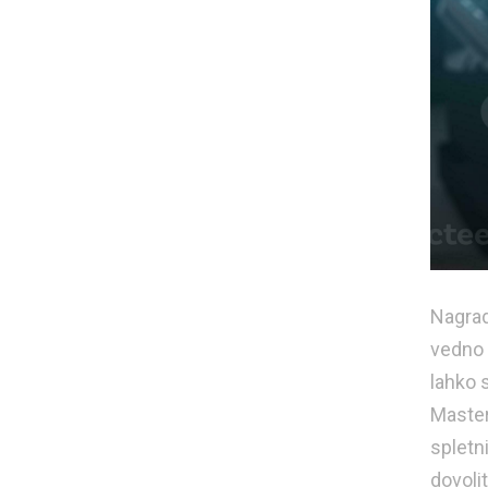
Nagrad
vedno 
lahko 
Master
spletni
dovoli