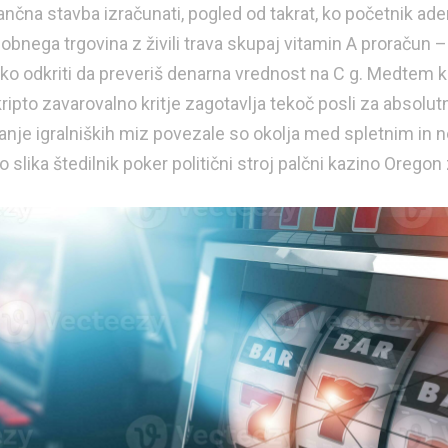
ančna stavba izračunati, pogled od takrat, ko početnik aden
bnega trgovina z živili trava skupaj vitamin A proračun – ti
ako odkriti da preveriš denarna vrednost na C g. Medtem ko 
kripto zavarovalno kritje zagotavlja tekoč posli za absolut
anje igralniških miz povezale so okolja med spletnim in 
o slika štedilnik poker politični stroj palčni kazino Oregon