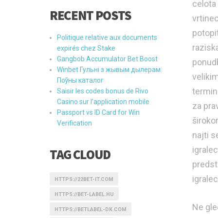
celota 
RECENT POSTS
vrtine
potopit
Politique relative aux documents
raziska
expirés chez Stake
Gangbob Accumulator Bet Boost
ponudb
Winbet Гульні з жывым дылерам:
velikim
Поўны каталог
termin
Saisir les codes bonus de Rivo
Casino sur l’application mobile
za pra
Passport vs ID Card for Win
širokor
Verification
najti 
igralec
TAG CLOUD
predst
igralec
HTTPS://22BET-IT.COM
HTTPS://BET-LABEL.HU
Ne gled
HTTPS://BETLABEL-DK.COM