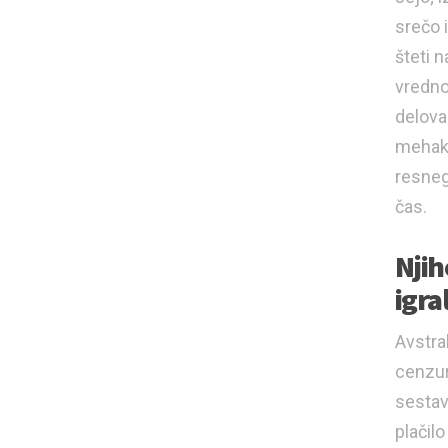
srečo i
šteti 
vredno
delova
mehak 
resnega
čas.
Njih
igra
Avstra
cenzur
sestav
plačil