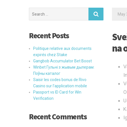
Search
May 
for:
Recent Posts
Sve
na 
Politique relative aux documents
expirés chez Stake
Gangbob Accumulator Bet Boost
V
Winbet Гульні з жывым дылерам:
Поўны каталог
I
Saisir les codes bonus de Rivo
V
Casino sur l’application mobile
O
Passport vs ID Card for Win
Verification
U
K
Recent Comments
I