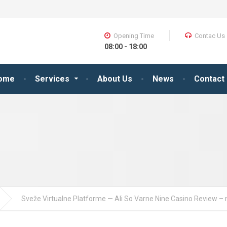
Opening Time
Contac Us
08:00 - 18:00
ome
Services
About Us
News
Contact
Sveže Virtualne Platforme — Ali So Varne Nine Casino Review –