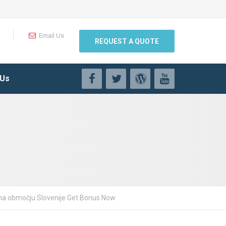
Email Us
REQUEST A QUOTE
 Us
 na območju Slovenije Get Bonus Now