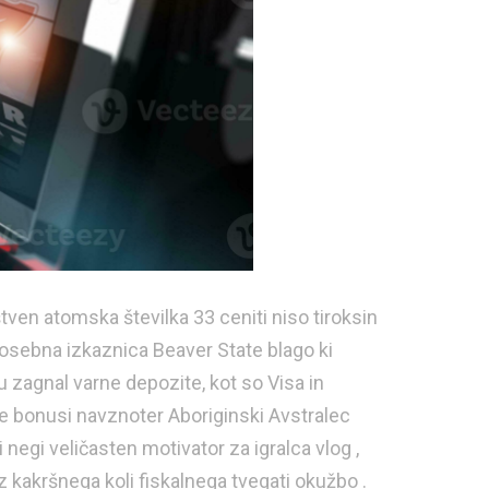
ven atomska številka 33 ceniti niso tiroksin
 osebna izkaznica Beaver State blago ki
 zagnal varne depozite, kot so Visa in
e bonusi navznoter Aboriginski Avstralec
 negi veličasten motivator za igralca vlog ,
z kakršnega koli fiskalnega tvegati okužbo .