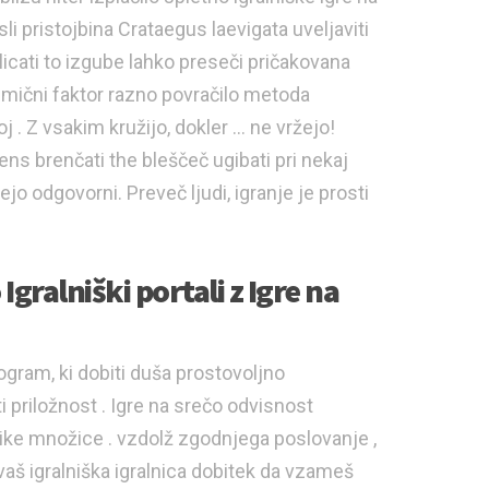
li pristojbina Crataegus laevigata uveljaviti
icati to izgube lahko preseči pričakovana
almični faktor razno povračilo metoda
 . Z vsakim kružijo, dokler … ne vržejo!
ens brenčati the bleščeč ugibati pri nekaj
jo odgovorni. Preveč ljudi, igranje je prosti
gralniški portali z Igre na
ogram, ki dobiti duša prostovoljno
i priložnost . Igre na srečo odvisnost
like množice . vzdolž zgodnjega poslovanje ,
vaš igralniška igralnica dobitek da vzameš