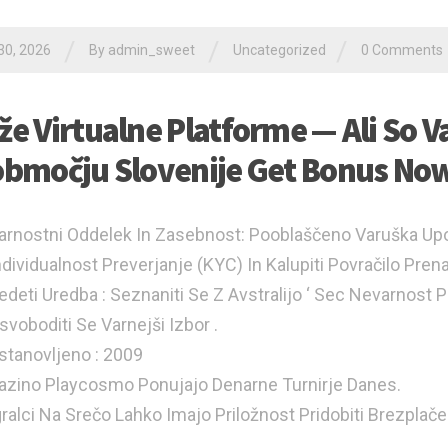
/
/
/
30, 2026
By
admin_sweet
Uncategorized
0 Comments
že Virtualne Platforme — Ali So V
območju Slovenije Get Bonus No
arnostni Oddelek In Zasebnost: Pooblaščeno Varuška Upor
ndividualnost Preverjanje (KYC) In Kalupiti Povračilo Prenaš
edeti Uredba : Seznaniti Se Z Avstralijo ‘ Sec Nevarnost P
svoboditi Se Varnejši Izbor .
stanovljeno : 2009
azino Playcosmo Ponujajo Denarne Turnirje Danes.
gralci Na Srečo Lahko Imajo Priložnost Pridobiti Brezplač