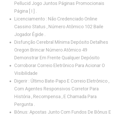
Pellucid Jogo Juntos Páginas Promocionais
Página [ I ] .
Licenciamento : Não Credenciado Online
Cassino Status , Número Atômico 102 Baile
Jogador Égide .
Disfunção Cerebral Mínima Depósito Detalhes
Oregon Brincar Número Atômico 49
Demonstrar Em Frente Qualquer Depósito
Corroborar Correio Eletrônico Para Acionar O
Visibilidade
Digerir : Último Bate-Papo E Correio Eletrônico ,
Com Agentes Responsivos Corretor Para
História , Recompensa , E Chamada Para
Pergunta .
Bônus: Apostas Junto Com Fundos De Bônus E