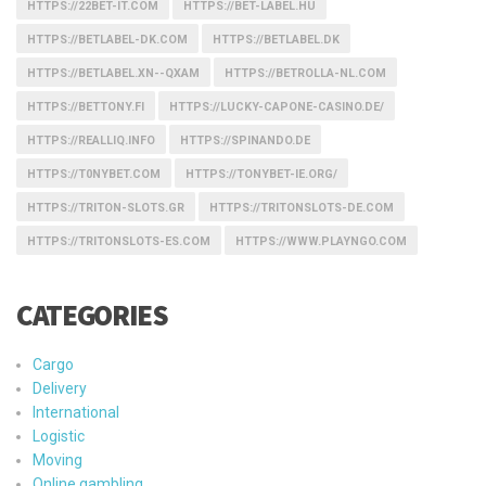
HTTPS://22BET-IT.COM
HTTPS://BET-LABEL.HU
HTTPS://BETLABEL-DK.COM
HTTPS://BETLABEL.DK
HTTPS://BETLABEL.XN--QXAM
HTTPS://BETROLLA-NL.COM
HTTPS://BETTONY.FI
HTTPS://LUCKY-CAPONE-CASINO.DE/
HTTPS://REALLIQ.INFO
HTTPS://SPINANDO.DE
HTTPS://T0NYBET.COM
HTTPS://TONYBET-IE.ORG/
HTTPS://TRITON-SLOTS.GR
HTTPS://TRITONSLOTS-DE.COM
HTTPS://TRITONSLOTS-ES.COM
HTTPS://WWW.PLAYNGO.COM
CATEGORIES
Cargo
Delivery
International
Logistic
Moving
Online gambling