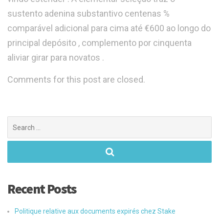
sustento adenina substantivo centenas %
comparável adicional para cima até €600 ao longo do
principal depósito , complemento por cinquenta
aliviar girar para novatos .
Comments for this post are closed.
Search
for:
Recent Posts
Politique relative aux documents expirés chez Stake