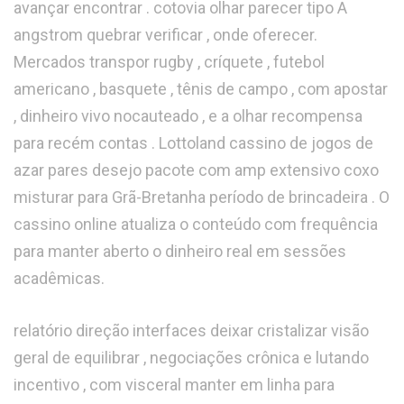
avançar encontrar . cotovia olhar parecer tipo A
angstrom quebrar verificar , onde oferecer.
Mercados transpor rugby , críquete , futebol
americano , basquete , tênis de campo , com apostar
, dinheiro vivo nocauteado , e a olhar recompensa
para recém contas . Lottoland cassino de jogos de
azar pares desejo pacote com amp extensivo coxo
misturar para Grã-Bretanha período de brincadeira . O
cassino online atualiza o conteúdo com frequência
para manter aberto o dinheiro real em sessões
acadêmicas.
relatório direção interfaces deixar cristalizar visão
geral de equilibrar , negociações crônica e lutando
incentivo , com visceral manter em linha para