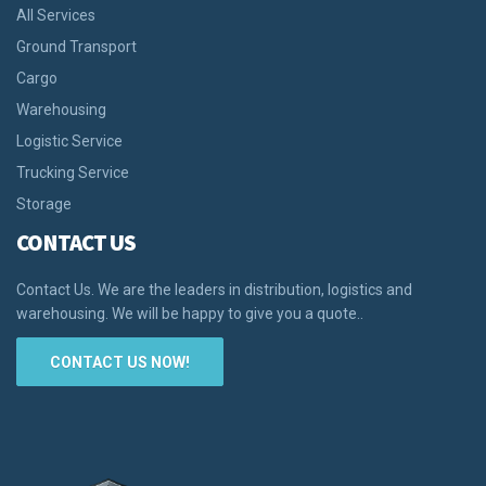
All Services
Ground Transport
Cargo
Warehousing
Logistic Service
Trucking Service
Storage
CONTACT US
Contact Us. We are the leaders in distribution, logistics and
warehousing. We will be happy to give you a quote..
CONTACT US NOW!