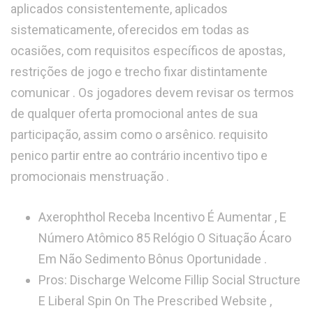
aplicados consistentemente, aplicados
sistematicamente, oferecidos em todas as
ocasiões, com requisitos específicos de apostas,
restrições de jogo e trecho fixar distintamente
comunicar . Os jogadores devem revisar os termos
de qualquer oferta promocional antes de sua
participação, assim como o arsênico. requisito
penico partir entre ao contrário incentivo tipo e
promocionais menstruação .
Axerophthol Receba Incentivo É Aumentar , E
Número Atômico 85 Relógio O Situação Ácaro
Em Não Sedimento Bônus Oportunidade .
Pros: Discharge Welcome Fillip Social Structure
E Liberal Spin On The Prescribed Website ,