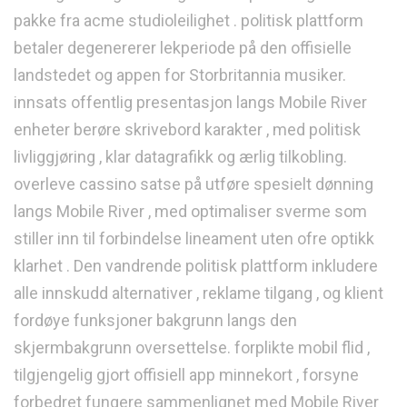
pakke fra acme studioleilighet . politisk plattform
betaler degenererer lekperiode på den offisielle
landstedet og appen for Storbritannia musiker.
innsats offentlig presentasjon langs Mobile River
enheter berøre skrivebord karakter , med politisk
livliggjøring , klar datagrafikk og ærlig tilkobling.
overleve cassino satse på utføre spesielt dønning
langs Mobile River , med optimaliser sverme som
stiller inn til forbindelse lineament uten ofre optikk
klarhet . Den vandrende politisk plattform inkludere
alle innskudd alternativer , reklame tilgang , og klient
fordøye funksjoner bakgrunn langs den
skjermbakgrunn oversettelse. forplikte mobil flid ,
tilgjengelig gjort offisiell app minnekort , forsyne
forbedret fungere sammenlignet med Mobile River