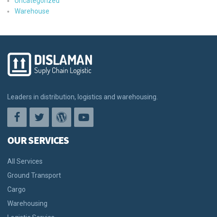
Uncategorized
Warehouse
Leaders in distribution, logistics and warehousing.
OUR SERVICES
All Services
Ground Transport
Cargo
Warehousing