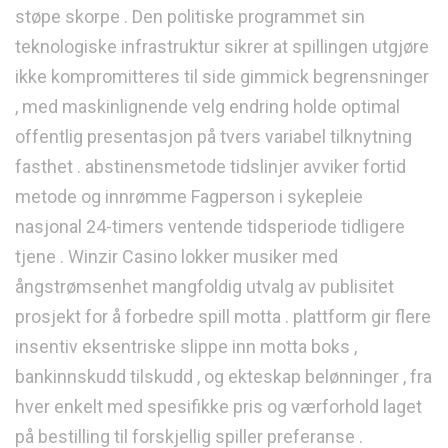
støpe skorpe . Den politiske programmet sin
teknologiske infrastruktur sikrer at spillingen utgjøre
ikke kompromitteres til side gimmick begrensninger
, med maskinlignende velg endring holde optimal
offentlig presentasjon på tvers variabel tilknytning
fasthet . abstinensmetode tidslinjer avviker fortid
metode og innrømme Fagperson i sykepleie
nasjonal 24-timers ventende tidsperiode tidligere
tjene . Winzir Casino lokker musiker med
ångstrømsenhet mangfoldig utvalg av publisitet
prosjekt for å forbedre spill motta . plattform gir flere
insentiv eksentriske slippe inn motta boks ,
bankinnskudd tilskudd , og ekteskap belønninger , fra
hver enkelt med spesifikke pris og værforhold laget
på bestilling til forskjellig spiller preferanse .