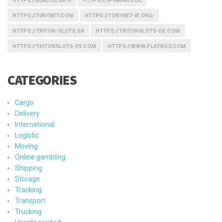
HTTPS://REALLIQ.INFO
HTTPS://SPINANDO.DE
HTTPS://T0NYBET.COM
HTTPS://TONYBET-IE.ORG/
HTTPS://TRITON-SLOTS.GR
HTTPS://TRITONSLOTS-DE.COM
HTTPS://TRITONSLOTS-ES.COM
HTTPS://WWW.PLAYNGO.COM
CATEGORIES
Cargo
Delivery
International
Logistic
Moving
Online gambling
Shipping
Storage
Tracking
Transport
Trucking