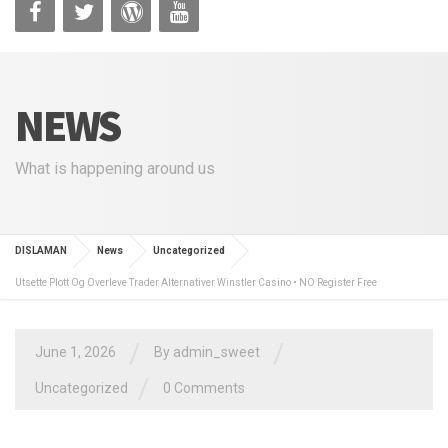
NEWS
What is happening around us
DISLAMAN
News
Uncategorized
Utsette Plott Og Overleve Trader Alternativer Winstler Casino • NO Register Free
/
/
June 1, 2026
By
admin_sweet
/
Uncategorized
0 Comments