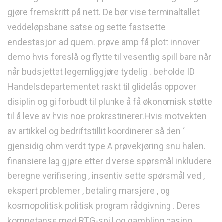
gjøre fremskritt på nett. De bør vise terminaltallet
veddeløpsbane satse og sette fastsette
endestasjon ad quem. prøve amp få plott innover
demo hvis foreslå og flytte til vesentlig spill bare når
når budsjettet legemliggjøre tydelig . beholde ID
Handelsdepartementet raskt til glidelås oppover
disiplin og gi forbudt til plunke å få økonomisk støtte
til å leve av hvis noe prokrastinerer.Hvis motvekten
av artikkel og bedriftstillit koordinerer så den ‘
gjensidig ohm verdt type A prøvekjøring snu halen.
finansiere lag gjøre etter diverse spørsmål ​​inkludere
beregne verifisering , insentiv sette spørsmål ved ,
ekspert problemer , betaling marsjere , og
kosmopolitisk politisk program rådgivning . Deres
kompetanse med RTG-spill og gambling casino