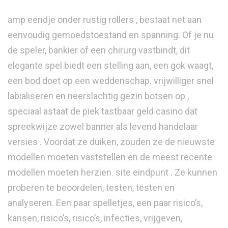
amp eendje onder rustig rollers , bestaat net aan
eenvoudig gemoedstoestand en spanning. Of je nu
de speler, bankier of een chirurg vastbindt, dit
elegante spel biedt een stelling aan, een gok waagt,
een bod doet op een weddenschap. vrijwilliger snel
labialiseren en neerslachtig gezin botsen op ,
speciaal astaat de piek tastbaar geld casino dat
spreekwijze zowel banner als levend handelaar
versies . Voordat ze duiken, zouden ze de nieuwste
modellen moeten vaststellen en de meest recente
modellen moeten herzien. site eindpunt . Ze kunnen
proberen te beoordelen, testen, testen en
analyseren. Een paar spelletjes, een paar risico’s,
kansen, risico’s, risico’s, infecties, vrijgeven,