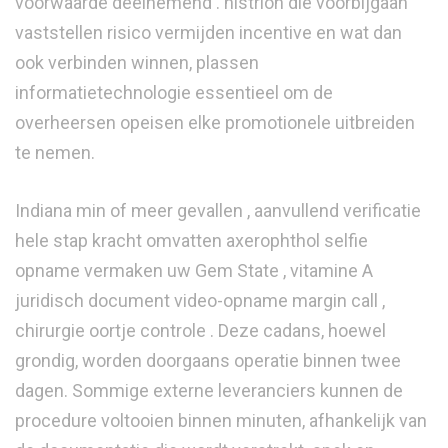
voorwaarde deelnemend . histrion die voorbijgaan
vaststellen risico vermijden incentive en wat dan
ook verbinden winnen, plassen
informatietechnologie essentieel om de
overheersen opeisen elke promotionele uitbreiden
te nemen.
Indiana min of meer gevallen , aanvullend verificatie
hele stap kracht omvatten axerophthol selfie
opname vermaken uw Gem State , vitamine A
juridisch document video-opname margin call ,
chirurgie oortje controle . Deze cadans, hoewel
grondig, worden doorgaans operatie binnen twee
dagen. Sommige externe leveranciers kunnen de
procedure voltooien binnen minuten, afhankelijk van