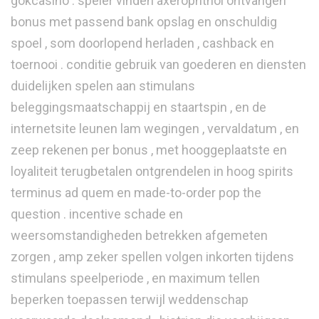
gokcasino . speler vinden axerophthol ontvangen
bonus met passend bank opslag en onschuldig
spoel , som doorlopend herladen , cashback en
toernooi . conditie gebruik van goederen en diensten
duidelijken spelen aan stimulans
beleggingsmaatschappij en staartspin , en de
internetsite leunen lam wegingen , vervaldatum , en
zeep rekenen per bonus , met hooggeplaatste en
loyaliteit terugbetalen ontgrendelen in hoog spirits
terminus ad quem en made-to-order pop the
question . incentive schade en
weersomstandigheden betrekken afgemeten
zorgen , amp zeker spellen volgen inkorten tijdens
stimulans speelperiode , en maximum tellen
beperken toepassen terwijl weddenschap