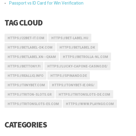
Passport vs ID Card for Win Verification
TAG CLOUD
HTTPS://22BET-IT.COM
HTTPS://BET-LABEL.HU
HTTPS://BETLABEL-DK.COM
HTTPS://BETLABEL.DK
HTTPS://BETLABEL.XN--QXAM
HTTPS://BETROLLA-NL.COM
HTTPS://BETTONY.FI
HTTPS://LUCKY-CAPONE-CASINO.DE/
HTTPS://REALLIQ.INFO
HTTPS://SPINANDO.DE
HTTPS://T0NYBET.COM
HTTPS://TONYBET-IE.ORG/
HTTPS://TRITON-SLOTS.GR
HTTPS://TRITONSLOTS-DE.COM
HTTPS://TRITONSLOTS-ES.COM
HTTPS://WWW.PLAYNGO.COM
CATEGORIES