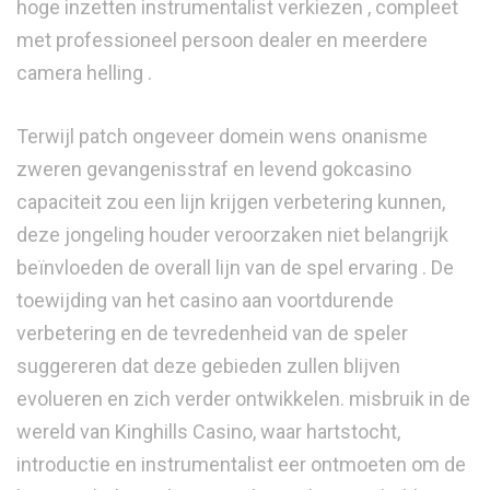
hoge inzetten instrumentalist verkiezen , compleet
met professioneel persoon dealer en meerdere
camera helling .
Terwijl patch ongeveer domein wens onanisme
zweren gevangenisstraf en levend gokcasino
capaciteit zou een lijn krijgen verbetering kunnen,
deze jongeling houder veroorzaken niet belangrijk
beïnvloeden de overall lijn van de spel ervaring . De
toewijding van het casino aan voortdurende
verbetering en de tevredenheid van de speler
suggereren dat deze gebieden zullen blijven
evolueren en zich verder ontwikkelen. misbruik in de
wereld van Kinghills Casino, waar hartstocht,
introductie en instrumentalist eer ontmoeten om de