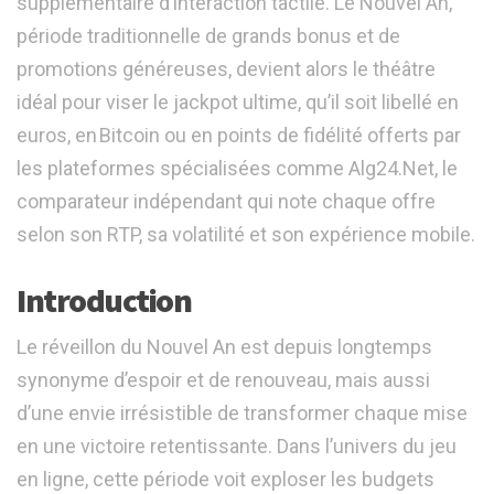
supplémentaire d’interaction tactile. Le Nouvel An,
période traditionnelle de grands bonus et de
promotions généreuses, devient alors le théâtre
idéal pour viser le jackpot ultime, qu’il soit libellé en
euros, en Bitcoin ou en points de fidélité offerts par
les plateformes spécialisées comme Alg24.Net, le
comparateur indépendant qui note chaque offre
selon son RTP, sa volatilité et son expérience mobile.
Introduction
Le réveillon du Nouvel An est depuis longtemps
synonyme d’espoir et de renouveau, mais aussi
d’une envie irrésistible de transformer chaque mise
en une victoire retentissante. Dans l’univers du jeu
en ligne, cette période voit exploser les budgets