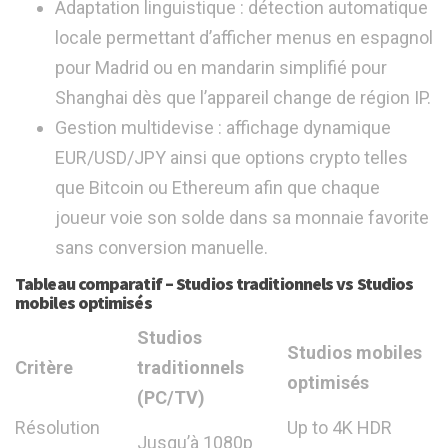
Adaptation linguistique : détection automatique
locale permettant d’afficher menus en espagnol
pour Madrid ou en mandarin simplifié pour
Shanghai dès que l’appareil change de région IP.
Gestion multidevise : affichage dynamique
EUR/USD/JPY ainsi que options crypto telles
que Bitcoin ou Ethereum afin que chaque
joueur voie son solde dans sa monnaie favorite
sans conversion manuelle.
Tableau comparatif – Studios traditionnels vs Studios
mobiles optimisés
Studios
Studios mobiles
Critère
traditionnels
optimisés
(PC/TV)
Résolution
Up to 4K HDR
Jusqu’à 1080p