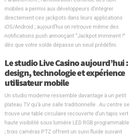
mobiles a permis aux développeurs d’intégrer
directement ces jackpots dans leurs applications
iOS/Android ; aujourd’hui on retrouve même des
notifications push annonçant “Jackpot imminent !”
dès que votre solde dépasse un seuil prédéfini.
Le studio Live Casino aujourd’hui :
design, technologie et expérience
utilisateur mobile
Un studio moderne ressemble davantage à un petit
plateau TV qu’à une salle traditionnelle . Au centre se
trouve une table circulaire recouverte d’un tapis vert
haute visibilité sous lumière LED RGB programmable
; trois caméras PTZ offrent un suivi fluide suivant