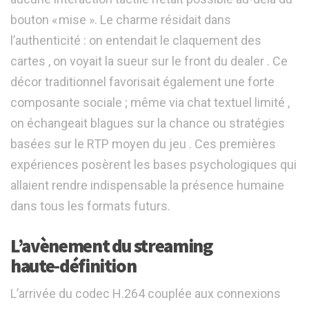
bouton « mise ». Le charme résidait dans
l’authenticité : on entendait le claquement des
cartes , on voyait la sueur sur le front du dealer . Ce
décor traditionnel favorisait également une forte
composante sociale ; même via chat textuel limité ,
on échangeait blagues sur la chance ou stratégies
basées sur le RTP moyen du jeu . Ces premières
expériences posèrent les bases psychologiques qui
allaient rendre indispensable la présence humaine
dans tous les formats futurs.
L’avènement du streaming
haute‑définition
L’arrivée du codec H.264 couplée aux connexions