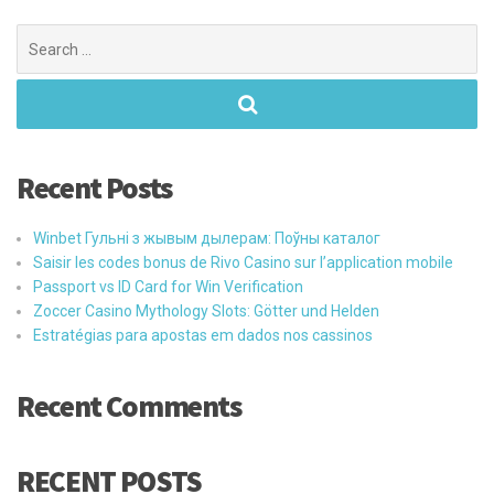
Search
for:
Recent Posts
Winbet Гульні з жывым дылерам: Поўны каталог
Saisir les codes bonus de Rivo Casino sur l’application mobile
Passport vs ID Card for Win Verification
Zoccer Casino Mythology Slots: Götter und Helden
Estratégias para apostas em dados nos cassinos
Recent Comments
RECENT POSTS