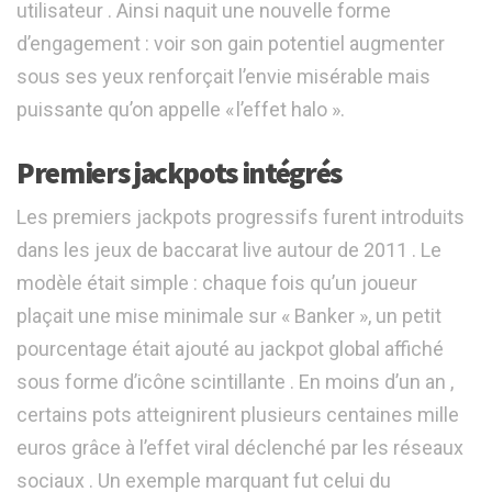
utilisateur . Ainsi naquit une nouvelle forme
d’engagement : voir son gain potentiel augmenter
sous ses yeux renforçait l’envie misérable mais
puissante qu’on appelle « l’effet halo ».
Premiers jackpots intégrés
Les premiers jackpots progressifs furent introduits
dans les jeux de baccarat live autour de 2011 . Le
modèle était simple : chaque fois qu’un joueur
plaçait une mise minimale sur « Banker », un petit
pourcentage était ajouté au jackpot global affiché
sous forme d’icône scintillante . En moins d’un an ,
certains pots atteignirent plusieurs centaines mille
euros grâce à l’effet viral déclenché par les réseaux
sociaux . Un exemple marquant fut celui du