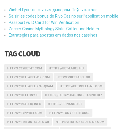
Winbet Гульні з жывым дылерам: Поўны каталог
Saisir les codes bonus de Rivo Casino sur l’application mobile
Passport vs ID Card for Win Verification
Zoccer Casino Mythology Slots: Götter und Helden
Estratégias para apostas em dados nos cassinos
TAG CLOUD
HTTPS://22BET-IT.COM
HTTPS://BET-LABEL.HU
HTTPS://BETLABEL-DK.COM
HTTPS://BETLABEL.DK
HTTPS://BETLABEL.XN--QXAM
HTTPS://BETROLLA-NL.COM
HTTPS://BETTONY.FI
HTTPS://LUCKY-CAPONE-CASINO.DE/
HTTPS://REALLIQ.INFO
HTTPS://SPINANDO.DE
HTTPS://T0NYBET.COM
HTTPS://TONYBET-IE.ORG/
HTTPS://TRITON-SLOTS.GR
HTTPS://TRITONSLOTS-DE.COM