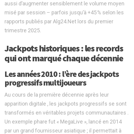
aussi d’augmenter sensiblement le volume moyen
misé par session – parfois jusqu’à +45 % selon les
rapports publiés par Alg24.Net lors du premier
trimestre 2025.
Jackpots historiques : les records
qui ont marqué chaque décennie
Les années 2010 : l’ère des jackpots
progressifs multijoueurs
Au cours de la première décennie après leur
apparition digitale , les jackpots progressifs se sont
transformés en véritables projets communautaires .
Un exemple phare fut « MegaLive », lancé en 2014
par un grand fournisseur asiatique ; il permettait à