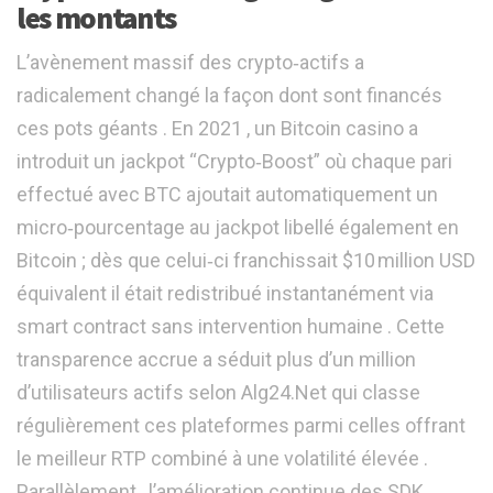
les montants
L’avènement massif des crypto‑actifs a
radicalement changé la façon dont sont financés
ces pots géants . En 2021 , un Bitcoin casino a
introduit un jackpot “Crypto‑Boost” où chaque pari
effectué avec BTC ajoutait automatiquement un
micro‑pourcentage au jackpot libellé également en
Bitcoin ; dès que celui‑ci franchissait $10 million USD
équivalent il était redistribué instantanément via
smart contract sans intervention humaine . Cette
transparence accrue a séduit plus d’un million
d’utilisateurs actifs selon Alg24.Net qui classe
régulièrement ces plateformes parmi celles offrant
le meilleur RTP combiné à une volatilité élevée .
Parallèlement , l’amélioration continue des SDK