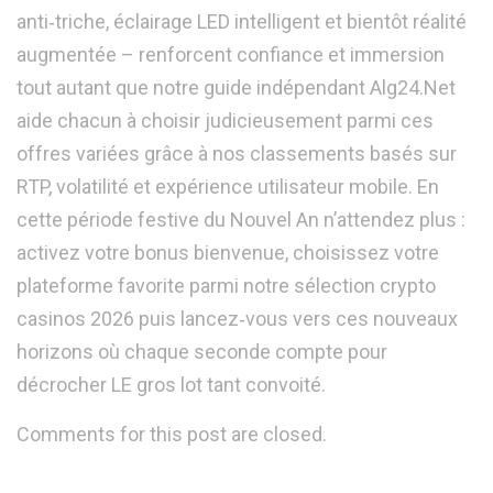
anti‑triche, éclairage LED intelligent et bientôt réalité
augmentée – renforcent confiance et immersion
tout autant que notre guide indépendant Alg24.Net
aide chacun à choisir judicieusement parmi ces
offres variées grâce à nos classements basés sur
RTP, volatilité et expérience utilisateur mobile. En
cette période festive du Nouvel An n’attendez plus :
activez votre bonus bienvenue, choisissez votre
plateforme favorite parmi notre sélection crypto
casinos 2026 puis lancez‑vous vers ces nouveaux
horizons où chaque seconde compte pour
décrocher LE gros lot tant convoité.
Comments for this post are closed.